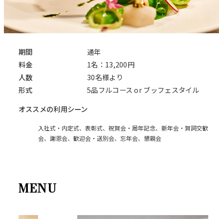
期間
通年
料金
1名：13,200円
人数
30名様より
形式
5品フルコース or ブッフェスタイル
オススメの利用シーン
入社式・内定式、表彰式、祝賀会・周年記念、新年会・賀詞交歓
会、謝恩会、歓迎会・送別会、忘年会、懇親会
MENU