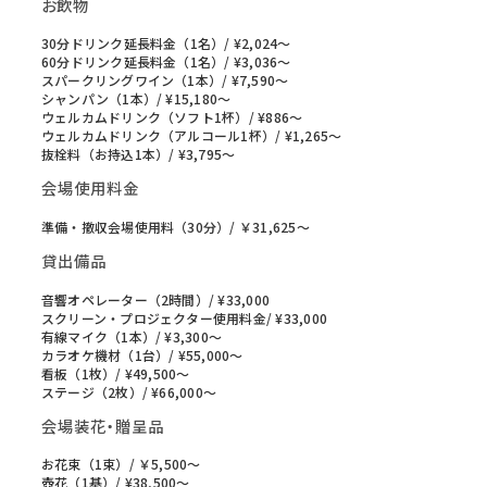
お飲物
30分ドリンク延長料金（1名）/ ¥2,024〜
60分ドリンク延長料金（1名）/ ¥3,036〜
スパークリングワイン（1本）/ ¥7,590〜
シャンパン（1本）/ ¥15,180〜
ウェルカムドリンク（ソフト1杯）/ ¥886～
ウェルカムドリンク（アルコール1杯）/ ¥1,265～
抜栓料（お持込1本）/ ¥3,795〜
会場使用料金
準備・撤収会場使用料（30分）/ ￥31,625〜
貸出備品
音響オペレーター（2時間）/ ¥33,000
スクリーン・プロジェクター使用料金/ ¥33,000
有線マイク（1本）/ ¥3,300～
カラオケ機材（1台）/ ¥55,000～
看板（1枚）/ ¥49,500～
ステージ（2枚）/ ¥66,000～
会場装花・贈呈品
お花束（1束）/ ￥5,500〜
壺花（1基）/ ¥38,500～