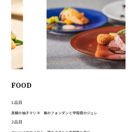
FOOD
1品目
真鯛の柚子マリネ 蕪のフォンダンと甲殻類のジュレ
2品目