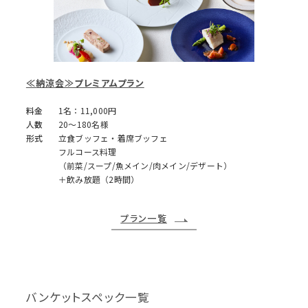
≪納涼会≫プレミアムプラン
料金
1名：11,000円
人数
20～180名様
形式
立食ブッフェ・着席ブッフェ
フルコース料理
（前菜/スープ/魚メイン/肉メイン/デザート）
＋飲み放題（2時間）
プラン一覧
バンケットスペック一覧