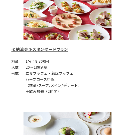
≪納涼会≫スタンダードプラン
料金
1名：8,800円
人数
20～180名様
形式
立食ブッフェ・着席ブッフェ
ハーフコース料理
（前菜/スープ/メイン/デザート）
＋飲み放題（2時間）