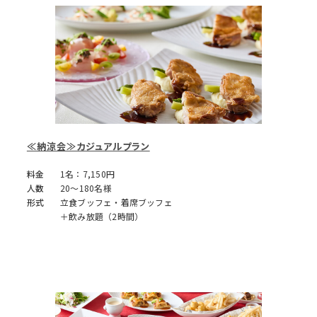
≪納涼会≫カジュアルプラン
料金
1名：7,150円
人数
20～180名様
形式
立食ブッフェ・着席ブッフェ
＋飲み放題（2時間）