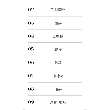
受付開始
開宴
ご挨拶
乾杯
歓談
中締め
閉宴
送賓・撤収