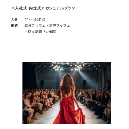
≪入社式・内定式≫カジュアルプラン
人数
30～180名様
形式
立食ブッフェ・着席ブッフェ
＋飲み放題（2時間）