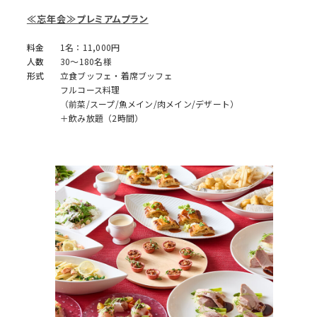
≪忘年会≫プレミアムプラン
料金
1名：11,000円
人数
30～180名様
形式
立食ブッフェ・着席ブッフェ
フルコース料理
（前菜/スープ/魚メイン/肉メイン/デザート）
＋飲み放題（2時間）