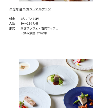
≪忘年会≫カジュアルプラン
料金
1名：7,480円
人数
30～180名様
形式
立食ブッフェ・着席ブッフェ
＋飲み放題（2時間）