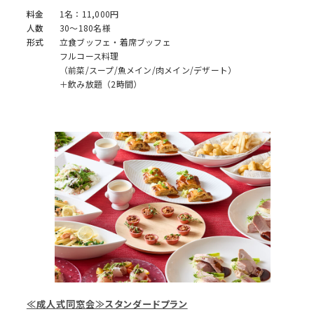
料金
1名：11,000円
人数
30～180名様
形式
立食ブッフェ・着席ブッフェ
フルコース料理
（前菜/スープ/魚メイン/肉メイン/デザート）
＋飲み放題（2時間）
≪成人式同窓会≫スタンダードプラン