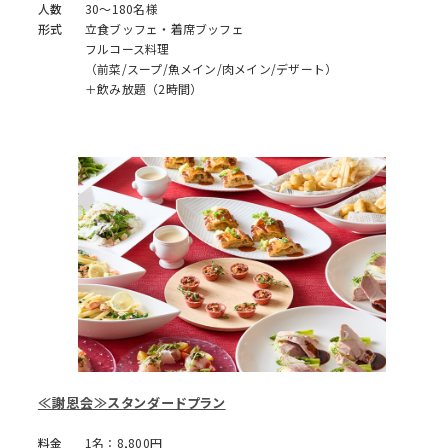
人数
30～180名様
形式
立食ブッフェ・着席ブッフェ
フルコース料理
（前菜/スープ/魚メイン/肉メイン/デザート）
＋飲み放題（2時間）
≪謝恩会≫スタンダードプラン
料金
1名：8,800円