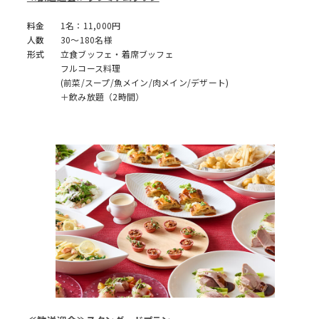
料金
1名：11,000円
人数
30～180名様
形式
立食ブッフェ・着席ブッフェ
フルコース料理
(前菜/スープ/魚メイン/肉メイン/デザート)
＋飲み放題（2時間）