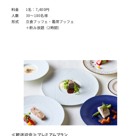
料金
1名：7,480円
人数
30～180名様
形式
立食ブッフェ・着席ブッフェ
＋飲み放題（2時間）
≪歓送迎会≫プレミアムプラン