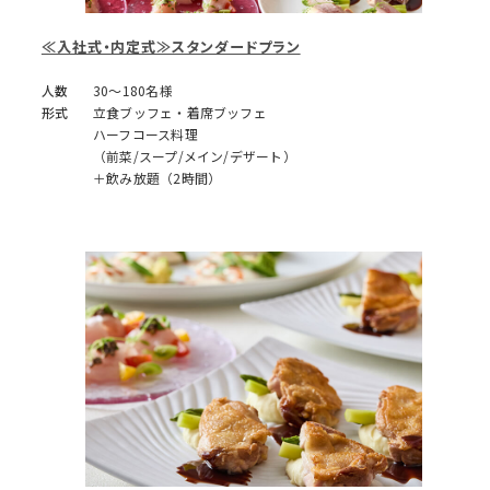
≪入社式・内定式≫スタンダードプラン
人数
30～180名様
形式
立食ブッフェ・着席ブッフェ
ハーフコース料理
（前菜/スープ/メイン/デザート）
＋飲み放題（2時間）