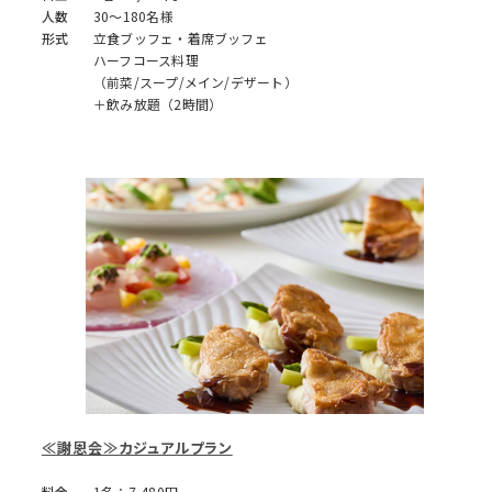
人数
30～180名様
形式
立食ブッフェ・着席ブッフェ
ハーフコース料理
（前菜/スープ/メイン/デザート）
＋飲み放題（2時間）
≪謝恩会≫カジュアルプラン
料金
1名：7,480円