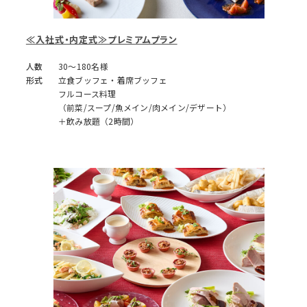
≪入社式・内定式≫プレミアムプラン
人数
30～180名様
形式
立食ブッフェ・着席ブッフェ
フルコース料理
（前菜/スープ/魚メイン/肉メイン/デザート）
＋飲み放題（2時間）