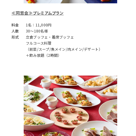
≪同窓会≫プレミアムプラン
料金
1名：11,000円
人数
30～180名様
形式
立食ブッフェ・着席ブッフェ
フルコース料理
（前菜/スープ/魚メイン/肉メイン/デザート）
＋飲み放題（2時間）