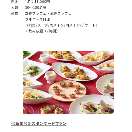
料金
1名：11,000円
人数
30～180名様
形式
立食ブッフェ・着席ブッフェ
フルコース料理
（前菜/スープ/魚メイン/肉メイン/デザート）
＋飲み放題（2時間）
≪新年会≫スタンダードプラン