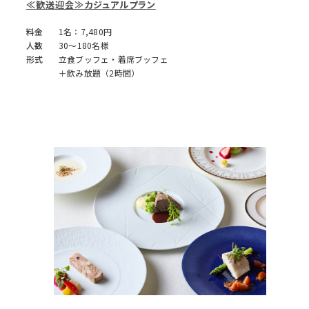
≪歓送迎会≫カジュアルプラン
料金
1名：7,480円
人数
30～180名様
形式
立食ブッフェ・着席ブッフェ
＋飲み放題（2時間）