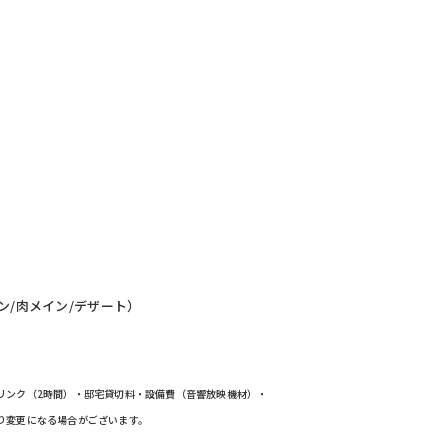
ン/肉メイン/デザート）
リンク（2時間）・邸宅貸切料・設備費（音響放映機材）・
り変更になる場合がございます。