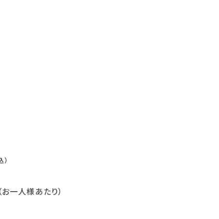
）
込）
（お一人様あたり）