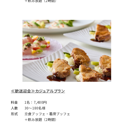
＋飲み放題（2時間）
≪歓送迎会≫カジュアルプラン
料金
1名：7,480円
人数
30～180名様
形式
立食ブッフェ・着席ブッフェ
＋飲み放題（2時間）