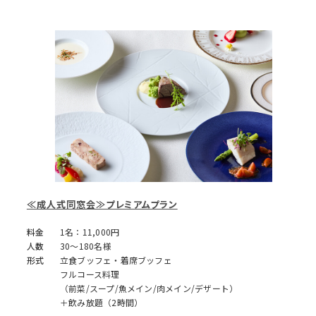
≪成人式同窓会≫プレミアムプラン
料金
1名：11,000円
人数
30～180名様
形式
立食ブッフェ・着席ブッフェ
フルコース料理
（前菜/スープ/魚メイン/肉メイン/デザート）
＋飲み放題（2時間）