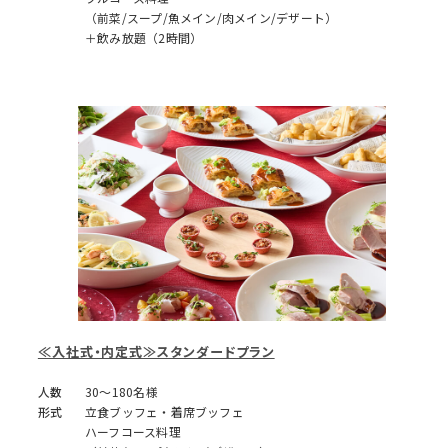
（前菜/スープ/魚メイン/肉メイン/デザート）
＋飲み放題（2時間）
≪入社式・内定式≫スタンダードプラン
人数
30～180名様
形式
立食ブッフェ・着席ブッフェ
ハーフコース料理