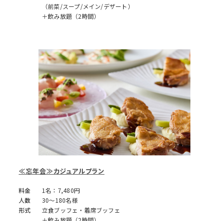
（前菜/スープ/メイン/デザート）
＋飲み放題（2時間）
≪忘年会≫カジュアルプラン
料金
1名：7,480円
人数
30～180名様
形式
立食ブッフェ・着席ブッフェ
＋飲み放題（2時間）