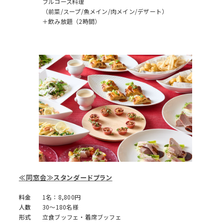
フルコース料理
（前菜/スープ/魚メイン/肉メイン/デザート）
＋飲み放題（2時間）
≪同窓会≫スタンダードプラン
料金
1名：8,800円
人数
30～180名様
形式
立食ブッフェ・着席ブッフェ