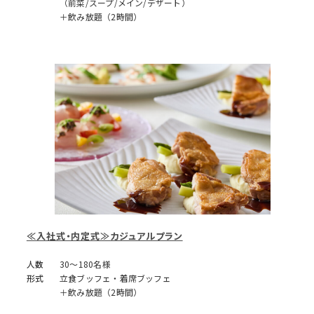
（前菜/スープ/メイン/デザート）
＋飲み放題（2時間）
≪入社式・内定式≫カジュアルプラン
人数
30～180名様
形式
立食ブッフェ・着席ブッフェ
＋飲み放題（2時間）