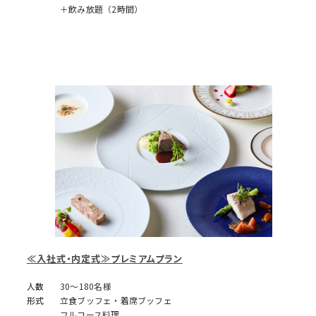
＋飲み放題（2時間）
≪入社式・内定式≫プレミアムプラン
人数
30～180名様
形式
立食ブッフェ・着席ブッフェ
フルコース料理