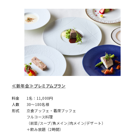
≪新年会≫プレミアムプラン
料金
1名：11,000円
人数
30～180名様
形式
立食ブッフェ・着席ブッフェ
フルコース料理
（前菜/スープ/魚メイン/肉メイン/デザート）
＋飲み放題（2時間）