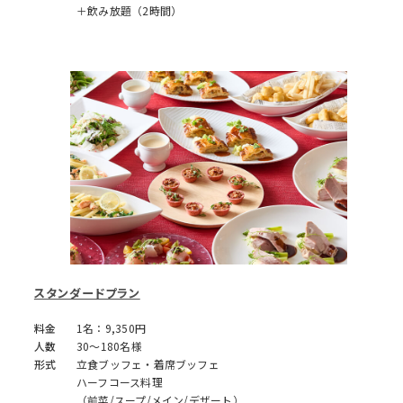
＋飲み放題（2時間）
スタンダードプラン
料金
1名：9,350円
人数
30～180名様
形式
立食ブッフェ・着席ブッフェ
ハーフコース料理
（前菜/スープ/メイン/デザート）