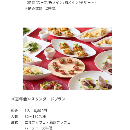
（前菜/スープ/魚メイン/肉メイン/デザート）
＋飲み放題（2時間）
≪忘年会≫スタンダードプラン
料金
1名：8,800円
人数
30～180名様
形式
立食ブッフェ・着席ブッフェ
ハーフコース料理