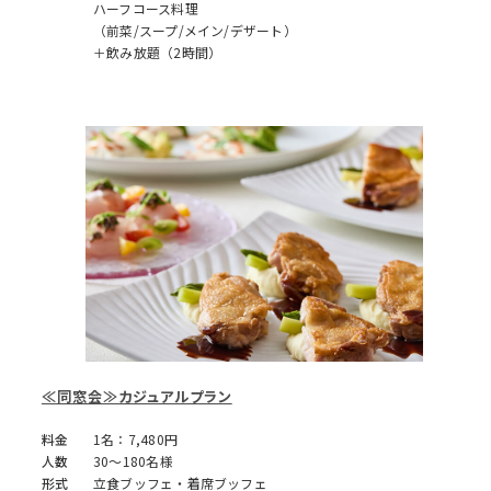
ハーフコース料理
（前菜/スープ/メイン/デザート）
＋飲み放題（2時間）
≪同窓会≫カジュアルプラン
料金
1名：7,480円
人数
30～180名様
形式
立食ブッフェ・着席ブッフェ