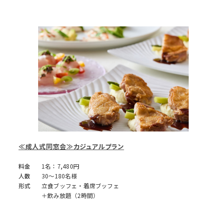
≪成人式同窓会≫カジュアルプラン
料金
1名：7,480円
人数
30～180名様
形式
立食ブッフェ・着席ブッフェ
＋飲み放題（2時間）