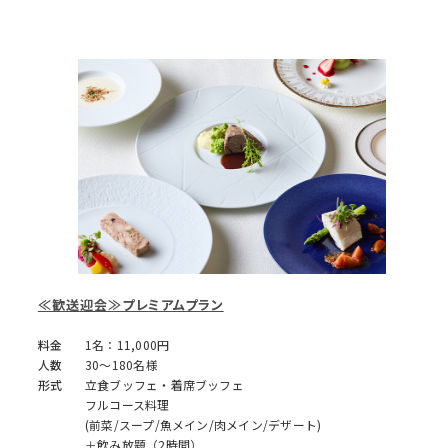
≪歓送迎会≫プレミアムプラン
料金
1名：11,000円
人数
30～180名様
形式
立食ブッフェ・着席ブッフェ
フルコース料理
(前菜/スープ/魚メイン/肉メイン/デザート)
＋飲み放題（2時間）