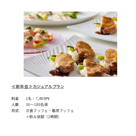
≪新年会≫カジュアルプラン
料金
1名：7,480円
人数
30～180名様
形式
立食ブッフェ・着席ブッフェ
＋飲み放題（2時間）