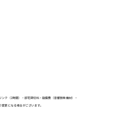
リンク（2時間）・邸宅貸切料・設備費（音響放映機材）・
り変更になる場合がございます。