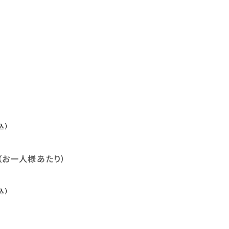
）
込）
（お一人様あたり）
込）