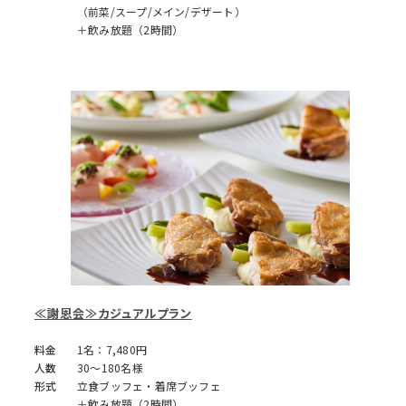
（前菜/スープ/メイン/デザート）
＋飲み放題（2時間）
≪謝恩会≫カジュアルプラン
料金
1名：7,480円
人数
30～180名様
形式
立食ブッフェ・着席ブッフェ
＋飲み放題（2時間）