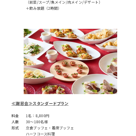
（前菜/スープ/魚メイン/肉メイン/デザート）
＋飲み放題（2時間）
≪謝恩会≫スタンダードプラン
料金
1名：8,800円
人数
30～180名様
形式
立食ブッフェ・着席ブッフェ
ハーフコース料理