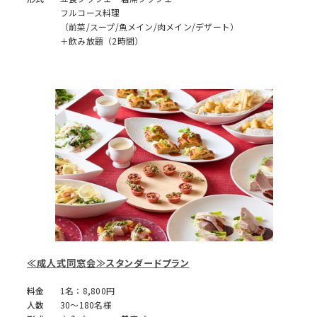
フルコース料理
（前菜/スープ/魚メイン/肉メイン/デザート）
＋飲み放題（2時間）
≪成人式同窓会≫スタンダードプラン
料金
1名：8,800円
人数
30～180名様