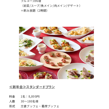
フルコース料理
（前菜/スープ/魚メイン/肉メイン/デザート）
＋飲み放題（2時間）
≪新年会≫スタンダードプラン
料金
1名：8,800円
人数
30～180名様
形式
立食ブッフェ・着席ブッフェ