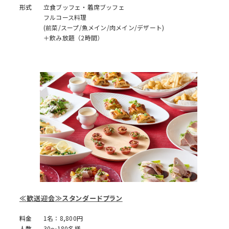
形式
立食ブッフェ・着席ブッフェ
フルコース料理
(前菜/スープ/魚メイン/肉メイン/デザート)
＋飲み放題（2時間）
≪歓送迎会≫スタンダードプラン
料金
1名：8,800円
人数
30～180名様