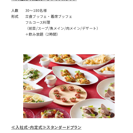
人数
30～180名様
形式
立食ブッフェ・着席ブッフェ
フルコース料理
（前菜/スープ/魚メイン/肉メイン/デザート）
＋飲み放題（2時間）
≪入社式・内定式≫スタンダードプラン