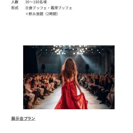
人数
30～180名様
形式
立食ブッフェ・着席ブッフェ
＋飲み放題（2時間）
展示会プラン