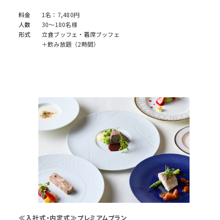
料金
1名：7,480円
人数
30～180名様
形式
立食ブッフェ・着席ブッフェ
＋飲み放題（2時間）
≪入社式・内定式≫プレミアムプラン