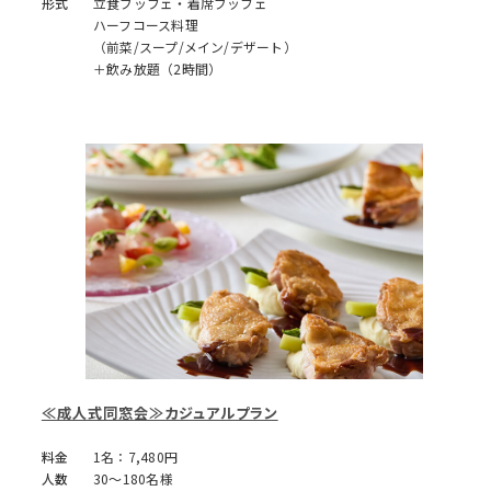
形式
立食ブッフェ・着席ブッフェ
ハーフコース料理
（前菜/スープ/メイン/デザート）
＋飲み放題（2時間）
≪成人式同窓会≫カジュアルプラン
料金
1名：7,480円
人数
30～180名様