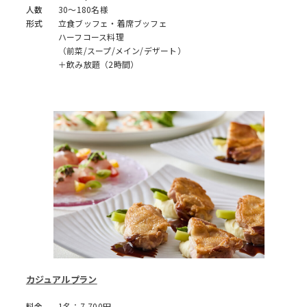
人数
30～180名様
形式
立食ブッフェ・着席ブッフェ
ハーフコース料理
（前菜/スープ/メイン/デザート）
＋飲み放題（2時間）
カジュアルプラン
料金
1名：7,700円