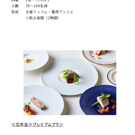
人数
30～180名様
形式
立食ブッフェ・着席ブッフェ
＋飲み放題（2時間）
≪忘年会≫プレミアムプラン