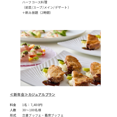
ハーフコース料理
（前菜/スープ/メイン/デザート）
＋飲み放題（2時間）
≪新年会≫カジュアルプラン
料金
1名：7,480円
人数
30～180名様
形式
立食ブッフェ・着席ブッフェ