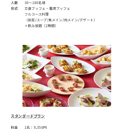
人数
30～180名様
形式
立食ブッフェ・着席ブッフェ
フルコース料理
（前菜/スープ/魚メイン/肉メイン/デザート）
＋飲み放題（2時間）
スタンダードプラン
料金
1名：9,350円