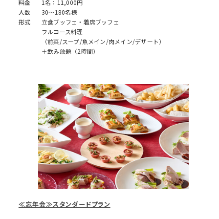
料金
1名：11,000円
人数
30～180名様
形式
立食ブッフェ・着席ブッフェ
フルコース料理
（前菜/スープ/魚メイン/肉メイン/デザート）
＋飲み放題（2時間）
≪忘年会≫スタンダードプラン