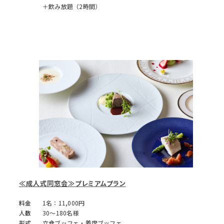
＋飲み放題（2時間）
≪成人式同窓会≫プレミアムプラン
料金
1名：11,000円
人数
30～180名様
形式
立食ブッフェ・着席ブッフェ