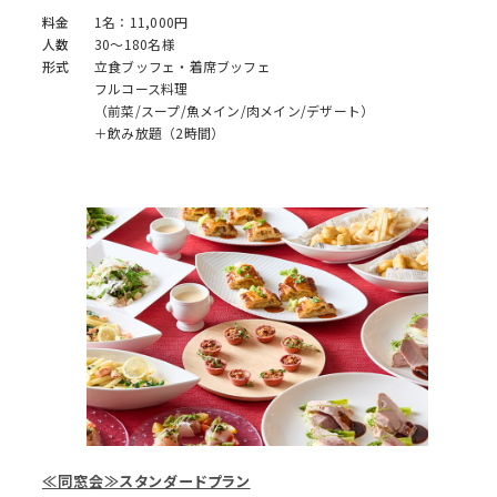
料金
1名：11,000円
人数
30～180名様
形式
立食ブッフェ・着席ブッフェ
フルコース料理
（前菜/スープ/魚メイン/肉メイン/デザート）
＋飲み放題（2時間）
≪同窓会≫スタンダードプラン