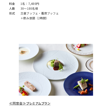
料金
1名：7,480円
人数
30～180名様
形式
立食ブッフェ・着席ブッフェ
＋飲み放題（2時間）
≪同窓会≫プレミアムプラン