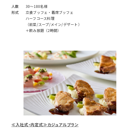
人数
30～180名様
形式
立食ブッフェ・着席ブッフェ
ハーフコース料理
（前菜/スープ/メイン/デザート）
＋飲み放題（2時間）
≪入社式・内定式≫カジュアルプラン