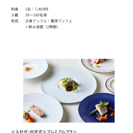
料金
1名：7,480円
人数
30～180名様
形式
立食ブッフェ・着席ブッフェ
＋飲み放題（2時間）
≪入社式・内定式≫プレミアムプラン