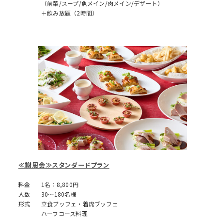
（前菜/スープ/魚メイン/肉メイン/デザート）
＋飲み放題（2時間）
≪謝恩会≫スタンダードプラン
料金
1名：8,800円
人数
30～180名様
形式
立食ブッフェ・着席ブッフェ
ハーフコース料理