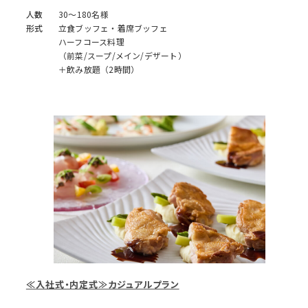
人数
30～180名様
形式
立食ブッフェ・着席ブッフェ
ハーフコース料理
（前菜/スープ/メイン/デザート）
＋飲み放題（2時間）
≪入社式・内定式≫カジュアルプラン