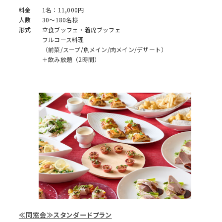
料金
1名：11,000円
人数
30～180名様
形式
立食ブッフェ・着席ブッフェ
フルコース料理
（前菜/スープ/魚メイン/肉メイン/デザート）
＋飲み放題（2時間）
≪同窓会≫スタンダードプラン