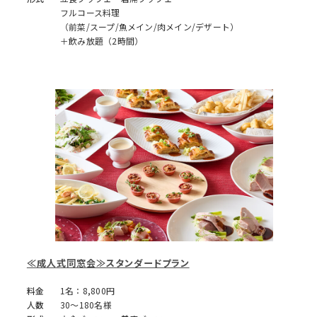
フルコース料理
（前菜/スープ/魚メイン/肉メイン/デザート）
＋飲み放題（2時間）
≪成人式同窓会≫スタンダードプラン
料金
1名：8,800円
人数
30～180名様