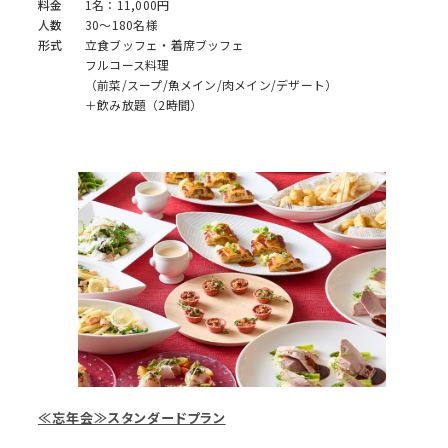
料金
1名：11,000円
人数
30～180名様
形式
立食ブッフェ・着席ブッフェ
フルコース料理
（前菜/スープ/魚メイン/肉メイン/デザート）
＋飲み放題（2時間）
≪忘年会≫スタンダードプラン