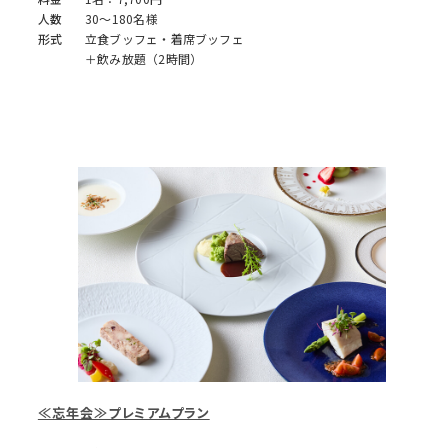
人数
30～180名様
形式
立食ブッフェ・着席ブッフェ
＋飲み放題（2時間）
≪忘年会≫プレミアムプラン