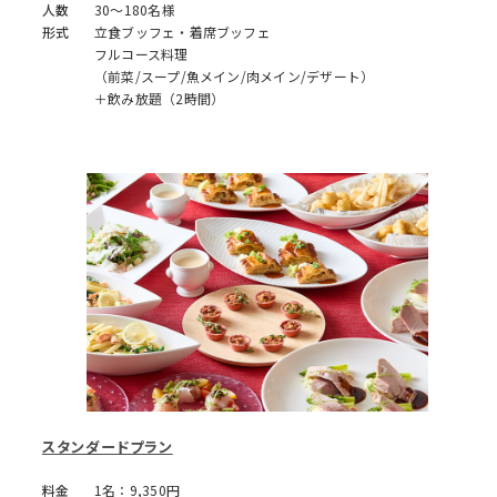
人数
30～180名様
形式
立食ブッフェ・着席ブッフェ
フルコース料理
（前菜/スープ/魚メイン/肉メイン/デザート）
＋飲み放題（2時間）
スタンダードプラン
料金
1名：9,350円