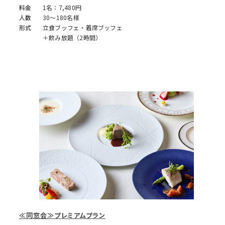
料金
1名：7,480円
人数
30～180名様
形式
立食ブッフェ・着席ブッフェ
＋飲み放題（2時間）
≪同窓会≫プレミアムプラン