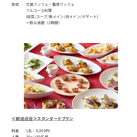
形式
立食ブッフェ・着席ブッフェ
フルコース料理
(前菜/スープ/魚メイン/肉メイン/デザート)
＋飲み放題（2時間）
≪歓送迎会≫スタンダードプラン
料金
1名：8,800円
人数
30～180名様