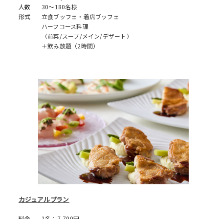
人数
30～180名様
形式
立食ブッフェ・着席ブッフェ
ハーフコース料理
（前菜/スープ/メイン/デザート）
＋飲み放題（2時間）
カジュアルプラン
料金
1名：7,700円