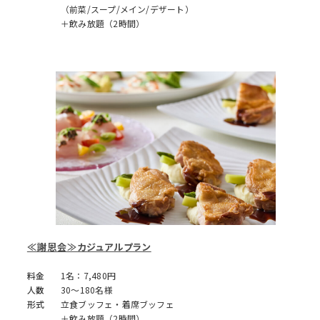
（前菜/スープ/メイン/デザート）
＋飲み放題（2時間）
≪謝恩会≫カジュアルプラン
料金
1名：7,480円
人数
30～180名様
形式
立食ブッフェ・着席ブッフェ
＋飲み放題（2時間）