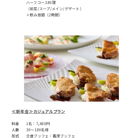
ハーフコース料理
（前菜/スープ/メイン/デザート）
＋飲み放題（2時間）
≪新年会≫カジュアルプラン
料金
1名：7,480円
人数
30～180名様
形式
立食ブッフェ・着席ブッフェ