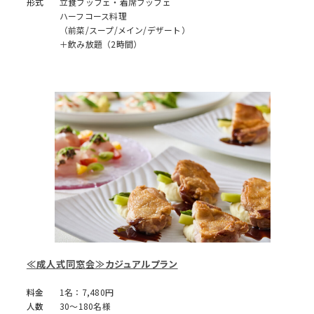
形式
立食ブッフェ・着席ブッフェ
ハーフコース料理
（前菜/スープ/メイン/デザート）
＋飲み放題（2時間）
≪成人式同窓会≫カジュアルプラン
料金
1名：7,480円
人数
30～180名様