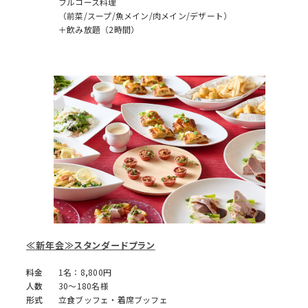
フルコース料理
（前菜/スープ/魚メイン/肉メイン/デザート）
＋飲み放題（2時間）
≪新年会≫スタンダードプラン
料金
1名：8,800円
人数
30～180名様
形式
立食ブッフェ・着席ブッフェ