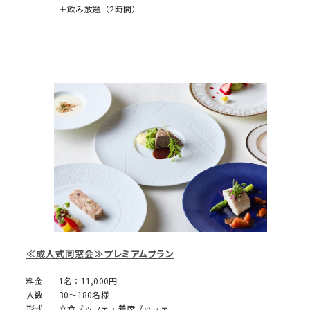
＋飲み放題（2時間）
≪成人式同窓会≫プレミアムプラン
料金
1名：11,000円
人数
30～180名様
形式
立食ブッフェ・着席ブッフェ