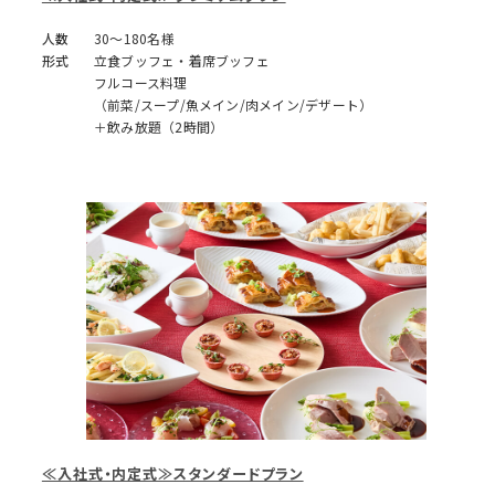
人数
30～180名様
形式
立食ブッフェ・着席ブッフェ
フルコース料理
（前菜/スープ/魚メイン/肉メイン/デザート）
＋飲み放題（2時間）
≪入社式・内定式≫スタンダードプラン