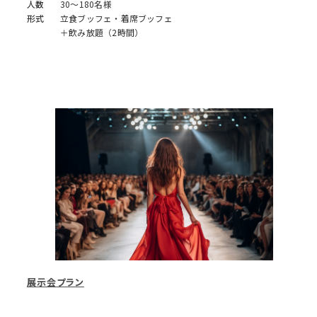
人数
30～180名様
形式
立食ブッフェ・着席ブッフェ
＋飲み放題（2時間）
展示会プラン