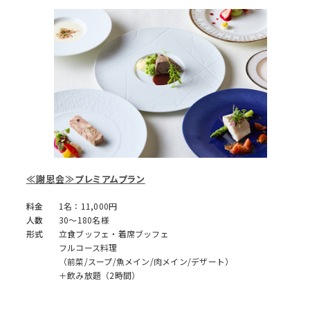
≪謝恩会≫プレミアムプラン
料金
1名：11,000円
人数
30～180名様
形式
立食ブッフェ・着席ブッフェ
フルコース料理
（前菜/スープ/魚メイン/肉メイン/デザート）
＋飲み放題（2時間）