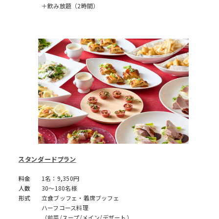
＋飲み放題（2時間）
スタンダードプラン
料金
1名：9,350円
人数
30～180名様
形式
立食ブッフェ・着席ブッフェ
ハーフコース料理
（前菜/スープ/メイン/デザート）