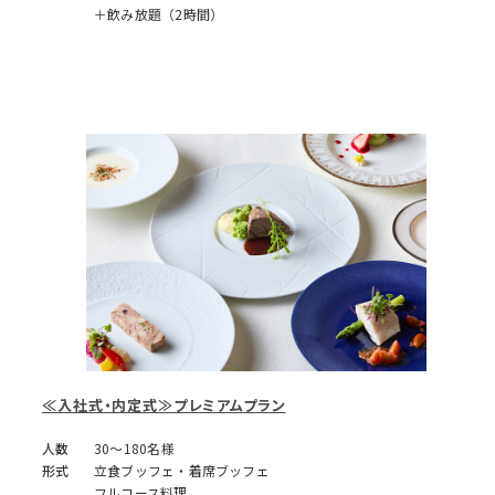
＋飲み放題（2時間）
≪入社式・内定式≫プレミアムプラン
人数
30～180名様
形式
立食ブッフェ・着席ブッフェ
フルコース料理