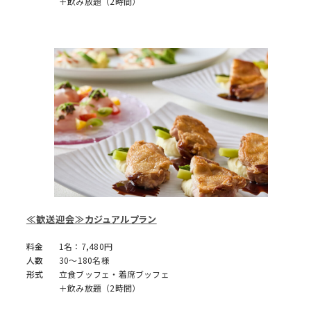
＋飲み放題（2時間）
≪歓送迎会≫カジュアルプラン
料金
1名：7,480円
人数
30～180名様
形式
立食ブッフェ・着席ブッフェ
＋飲み放題（2時間）