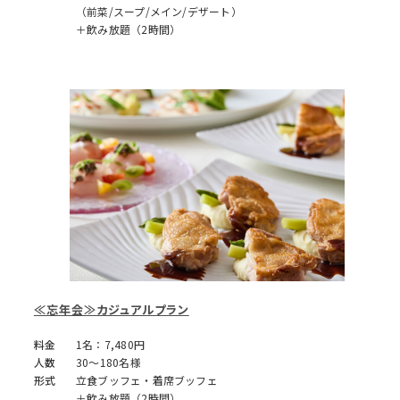
（前菜/スープ/メイン/デザート）
＋飲み放題（2時間）
≪忘年会≫カジュアルプラン
料金
1名：7,480円
人数
30～180名様
形式
立食ブッフェ・着席ブッフェ
＋飲み放題（2時間）