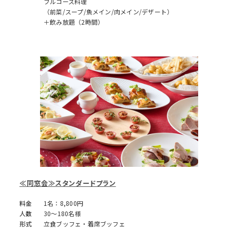
フルコース料理
（前菜/スープ/魚メイン/肉メイン/デザート）
＋飲み放題（2時間）
≪同窓会≫スタンダードプラン
料金
1名：8,800円
人数
30～180名様
形式
立食ブッフェ・着席ブッフェ