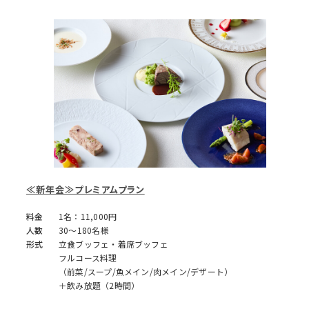
≪新年会≫プレミアムプラン
料金
1名：11,000円
人数
30～180名様
形式
立食ブッフェ・着席ブッフェ
フルコース料理
（前菜/スープ/魚メイン/肉メイン/デザート）
＋飲み放題（2時間）