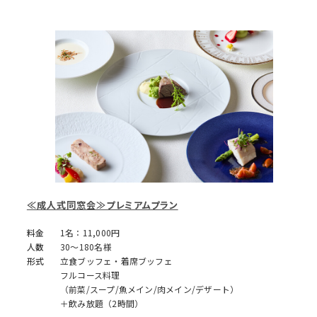
≪成人式同窓会≫プレミアムプラン
料金
1名：11,000円
人数
30～180名様
形式
立食ブッフェ・着席ブッフェ
フルコース料理
（前菜/スープ/魚メイン/肉メイン/デザート）
＋飲み放題（2時間）