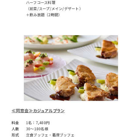
ハーフコース料理
（前菜/スープ/メイン/デザート）
＋飲み放題（2時間）
≪同窓会≫カジュアルプラン
料金
1名：7,480円
人数
30～180名様
形式
立食ブッフェ・着席ブッフェ