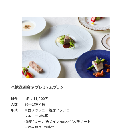
≪歓送迎会≫プレミアムプラン
料金
1名：11,000円
人数
30～180名様
形式
立食ブッフェ・着席ブッフェ
フルコース料理
(前菜/スープ/魚メイン/肉メイン/デザート)
＋飲み放題（2時間）