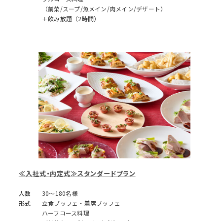
（前菜/スープ/魚メイン/肉メイン/デザート）
＋飲み放題（2時間）
≪入社式・内定式≫スタンダードプラン
人数
30～180名様
形式
立食ブッフェ・着席ブッフェ
ハーフコース料理