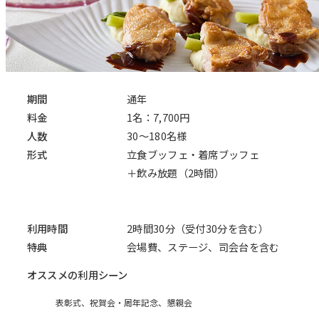
期間
通年
料金
1名：7,700円
人数
30～180名様
形式
立食ブッフェ・着席ブッフェ
＋飲み放題（2時間）
利用時間
2時間30分（受付30分を含む）
特典
会場費、ステージ、司会台を含む
オススメの利用シーン
表彰式、祝賀会・周年記念、懇親会