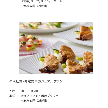
（前菜/スープ/メイン/デザート）
＋飲み放題（2時間）
≪入社式・内定式≫カジュアルプラン
人数
30～180名様
形式
立食ブッフェ・着席ブッフェ
＋飲み放題（2時間）