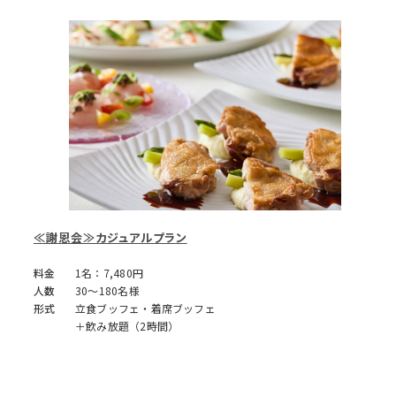
≪謝恩会≫カジュアルプラン
料金
1名：7,480円
人数
30～180名様
形式
立食ブッフェ・着席ブッフェ
＋飲み放題（2時間）