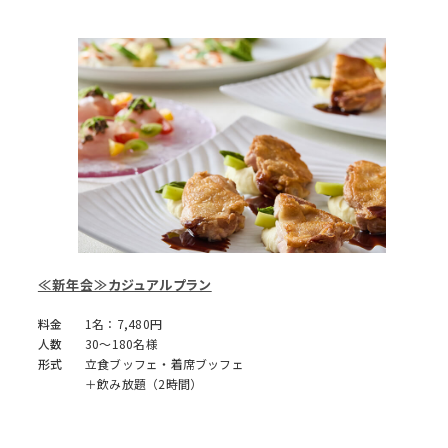
≪新年会≫カジュアルプラン
料金
1名：7,480円
人数
30～180名様
形式
立食ブッフェ・着席ブッフェ
＋飲み放題（2時間）