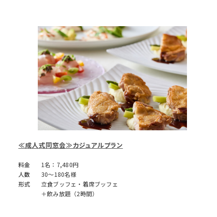
≪成人式同窓会≫カジュアルプラン
料金
1名：7,480円
人数
30～180名様
形式
立食ブッフェ・着席ブッフェ
＋飲み放題（2時間）