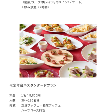
（前菜/スープ/魚メイン/肉メイン/デザート）
＋飲み放題（2時間）
≪忘年会≫スタンダードプラン
料金
1名：8,800円
人数
30～180名様
形式
立食ブッフェ・着席ブッフェ
ハーフコース料理