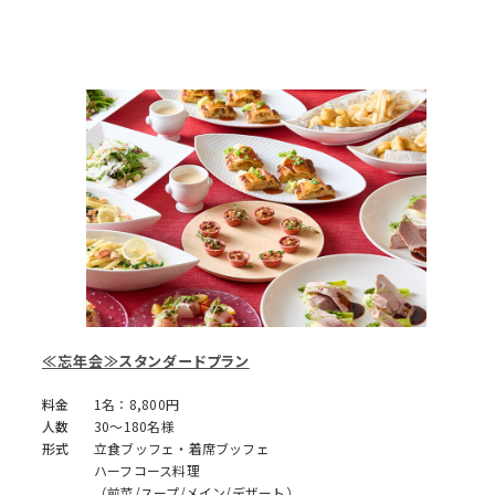
≪忘年会≫スタンダードプラン
料金
1名：8,800円
人数
30～180名様
形式
立食ブッフェ・着席ブッフェ
ハーフコース料理
（前菜/スープ/メイン/デザート）