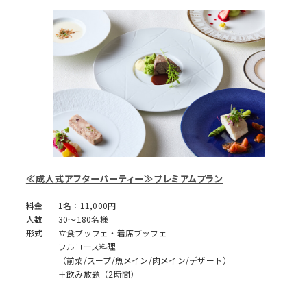
≪成人式アフターパーティー≫プレミアムプラン
料金
1名：11,000円
人数
30～180名様
形式
立食ブッフェ・着席ブッフェ
フルコース料理
（前菜/スープ/魚メイン/肉メイン/デザート）
＋飲み放題（2時間）