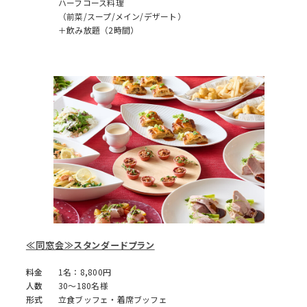
ハーフコース料理
（前菜/スープ/メイン/デザート）
＋飲み放題（2時間）
≪同窓会≫スタンダードプラン
料金
1名：8,800円
人数
30～180名様
形式
立食ブッフェ・着席ブッフェ