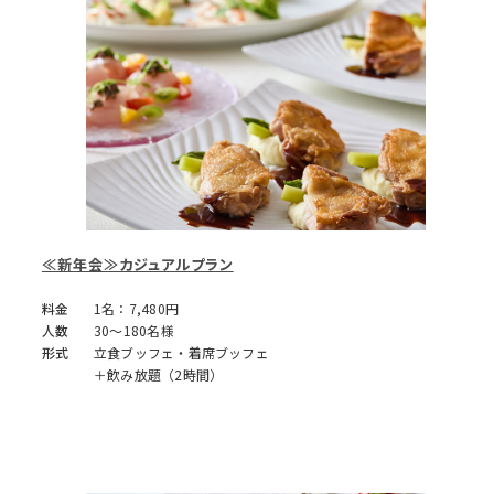
≪新年会≫カジュアルプラン
料金
1名：7,480円
人数
30～180名様
形式
立食ブッフェ・着席ブッフェ
＋飲み放題（2時間）