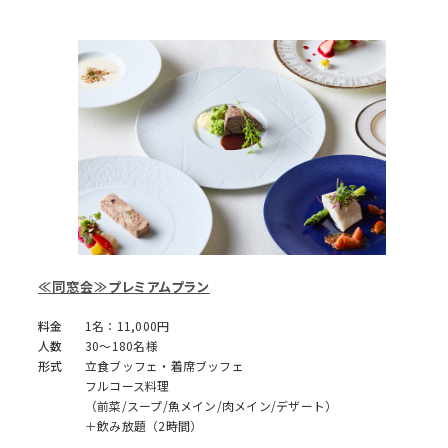
≪同窓会≫プレミアムプラン
料金
1名：11,000円
人数
30～180名様
形式
立食ブッフェ・着席ブッフェ
フルコース料理
（前菜/スープ/魚メイン/肉メイン/デザート）
＋飲み放題（2時間）