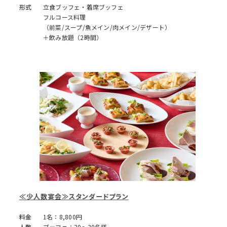
形式
立食ブッフェ・着席ブッフェ
フルコース料理
（前菜/スープ/魚メイン/肉メイン/デザート）
＋飲み放題（2時間）
≪少人数宴会≫スタンダードプラン
料金
1名：8,800円
人数
ブッフェ：20～30名様