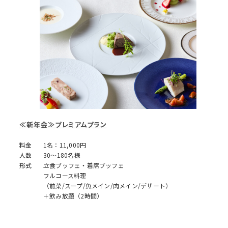
≪新年会≫プレミアムプラン
料金
1名：11,000円
人数
30～180名様
形式
立食ブッフェ・着席ブッフェ
フルコース料理
（前菜/スープ/魚メイン/肉メイン/デザート）
＋飲み放題（2時間）