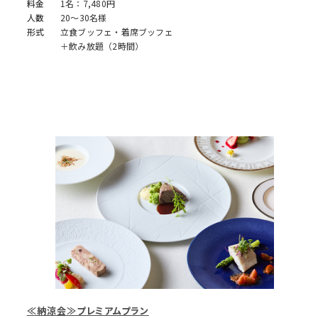
料金
1名：7,480円
人数
20～30名様
形式
立食ブッフェ・着席ブッフェ
＋飲み放題（2時間）
≪納涼会≫プレミアムプラン