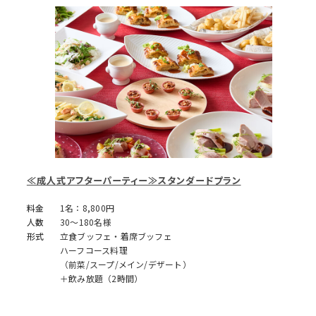
≪成人式アフターパーティー≫スタンダードプラン
料金
1名：8,800円
人数
30～180名様
形式
立食ブッフェ・着席ブッフェ
ハーフコース料理
（前菜/スープ/メイン/デザート）
＋飲み放題（2時間）