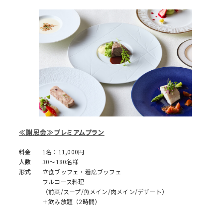
≪謝恩会≫プレミアムプラン
料金
1名：11,000円
人数
30～180名様
形式
立食ブッフェ・着席ブッフェ
フルコース料理
（前菜/スープ/魚メイン/肉メイン/デザート）
＋飲み放題（2時間）