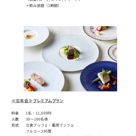
＋飲み放題（2時間）
≪忘年会≫プレミアムプラン
料金
1名：11,000円
人数
30～180名様
形式
立食ブッフェ・着席ブッフェ
フルコース料理