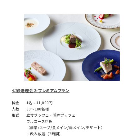
≪歓送迎会≫プレミアムプラン
料金
1名：11,000円
人数
30～180名様
形式
立食ブッフェ・着席ブッフェ
フルコース料理
（前菜/スープ/魚メイン/肉メイン/デザート）
＋飲み放題（2時間）