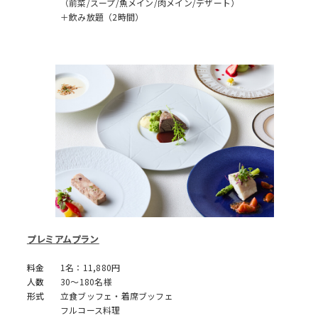
（前菜/スープ/魚メイン/肉メイン/デザート）
＋飲み放題（2時間）
プレミアムプラン
料金
1名：11,880円
人数
30～180名様
形式
立食ブッフェ・着席ブッフェ
フルコース料理