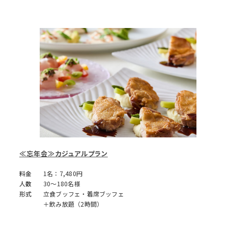
≪忘年会≫カジュアルプラン
料金
1名：7,480円
人数
30～180名様
形式
立食ブッフェ・着席ブッフェ
＋飲み放題（2時間）