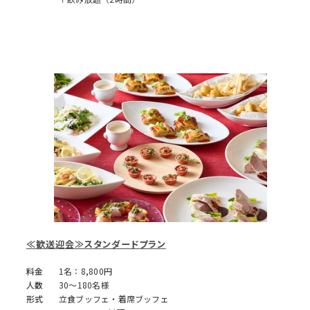
≪歓送迎会≫スタンダードプラン
料金
1名：8,800円
人数
30～180名様
形式
立食ブッフェ・着席ブッフェ