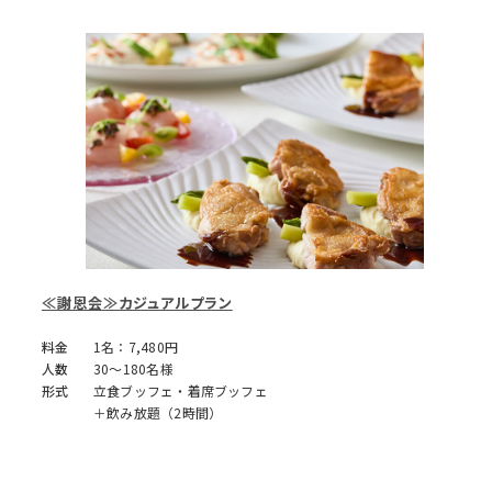
≪謝恩会≫カジュアルプラン
料金
1名：7,480円
人数
30～180名様
形式
立食ブッフェ・着席ブッフェ
＋飲み放題（2時間）