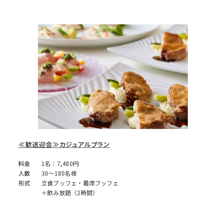
≪歓送迎会≫カジュアルプラン
料金
1名：7,480円
人数
30～180名様
形式
立食ブッフェ・着席ブッフェ
＋飲み放題（2時間）