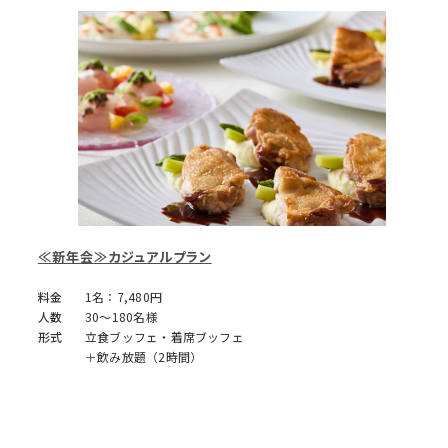
≪新年会≫カジュアルプラン
料金
1名：7,480円
人数
30～180名様
形式
立食ブッフェ・着席ブッフェ
＋飲み放題（2時間）