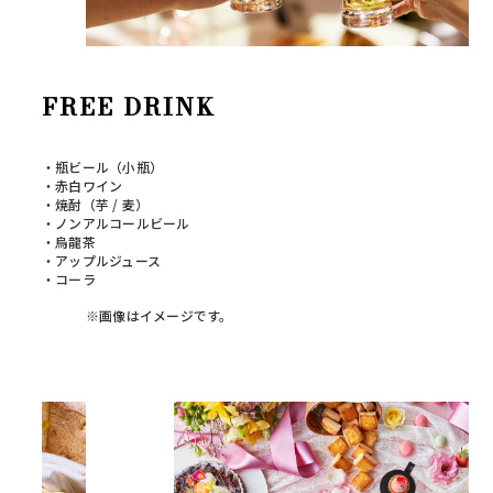
FREE DRINK
・瓶ビール（小瓶）
・赤白ワイン
・焼酎（芋 / 麦）
・ノンアルコールビール
・烏龍茶
・アップルジュース
・コーラ
※画像はイメージです。