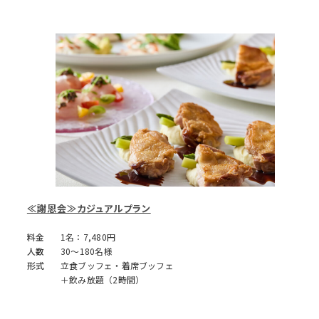
≪謝恩会≫カジュアルプラン
料金
1名：7,480円
人数
30～180名様
形式
立食ブッフェ・着席ブッフェ
＋飲み放題（2時間）