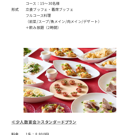
コース：15～30名様
形式
立食ブッフェ・着席ブッフェ
フルコース料理
（前菜/スープ/魚メイン/肉メイン/デザート）
＋飲み放題（2時間）
≪少人数宴会≫スタンダードプラン
料金
1名：8,800円