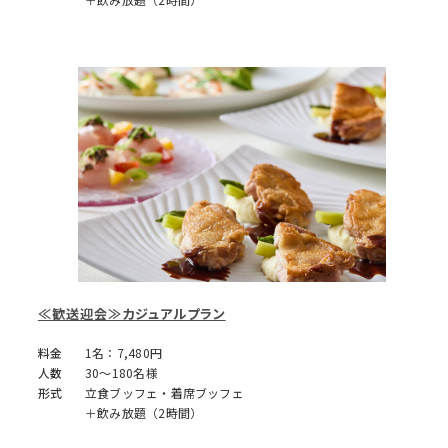
≪歓送迎会≫カジュアルプラン
料金
1名：7,480円
人数
30～180名様
形式
立食ブッフェ・着席ブッフェ
＋飲み放題（2時間）