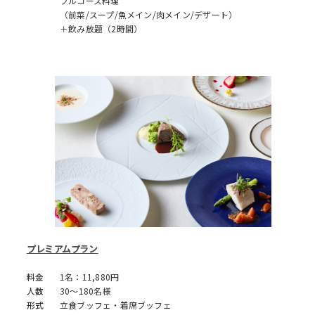
フルコース料理
（前菜/スープ/魚メイン/肉メイン/デザート）
＋飲み放題（2時間）
プレミアムプラン
料金
1名：11,880円
人数
30～180名様
形式
立食ブッフェ・着席ブッフェ