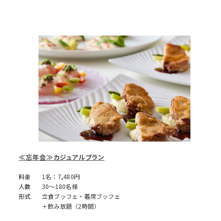
≪忘年会≫カジュアルプラン
料金
1名：7,480円
人数
30～180名様
形式
立食ブッフェ・着席ブッフェ
＋飲み放題（2時間）