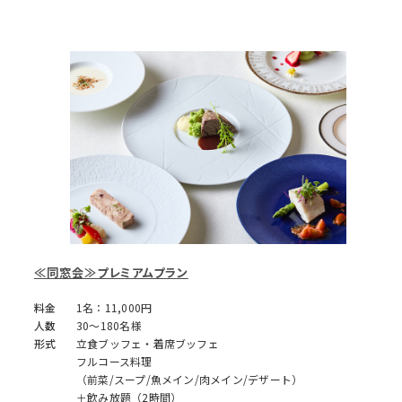
≪同窓会≫プレミアムプラン
料金
1名：11,000円
人数
30～180名様
形式
立食ブッフェ・着席ブッフェ
フルコース料理
（前菜/スープ/魚メイン/肉メイン/デザート）
＋飲み放題（2時間）