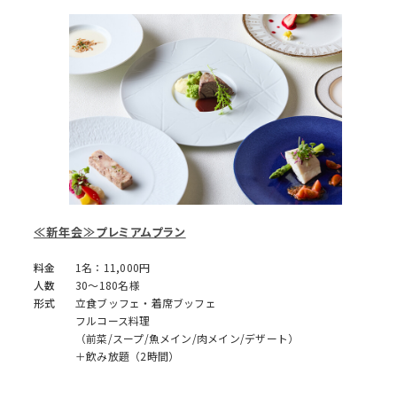
≪新年会≫プレミアムプラン
料金
1名：11,000円
人数
30～180名様
形式
立食ブッフェ・着席ブッフェ
フルコース料理
（前菜/スープ/魚メイン/肉メイン/デザート）
＋飲み放題（2時間）