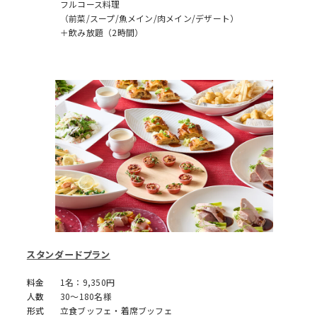
フルコース料理
（前菜/スープ/魚メイン/肉メイン/デザート）
＋飲み放題（2時間）
スタンダードプラン
料金
1名：9,350円
人数
30～180名様
形式
立食ブッフェ・着席ブッフェ