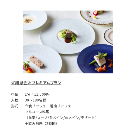
≪謝恩会≫プレミアムプラン
料金
1名：11,000円
人数
30～180名様
形式
立食ブッフェ・着席ブッフェ
フルコース料理
（前菜/スープ/魚メイン/肉メイン/デザート）
＋飲み放題（2時間）