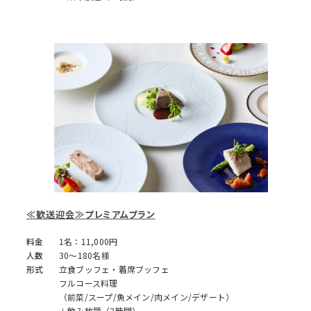
≪歓送迎会≫プレミアムプラン
料金
1名：11,000円
人数
30～180名様
形式
立食ブッフェ・着席ブッフェ
フルコース料理
（前菜/スープ/魚メイン/肉メイン/デザート）
＋飲み放題（2時間）