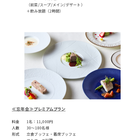
（前菜/スープ/メイン/デザート）
＋飲み放題（2時間）
≪忘年会≫プレミアムプラン
料金
1名：11,000円
人数
30～180名様
形式
立食ブッフェ・着席ブッフェ