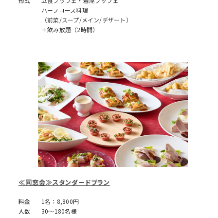
形式
立食ブッフェ・着席ブッフェ
ハーフコース料理
（前菜/スープ/メイン/デザート）
＋飲み放題（2時間）
≪同窓会≫スタンダードプラン
料金
1名：8,800円
人数
30～180名様