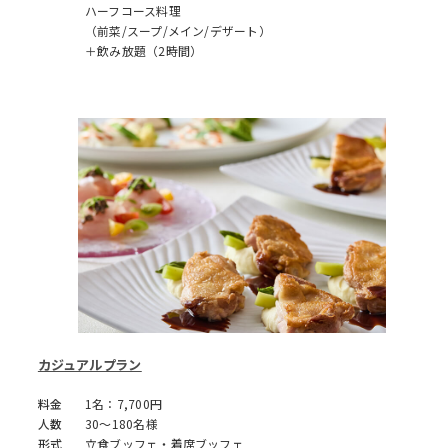
ハーフコース料理
（前菜/スープ/メイン/デザート）
＋飲み放題（2時間）
カジュアルプラン
料金
1名：7,700円
人数
30～180名様
形式
立食ブッフェ・着席ブッフェ