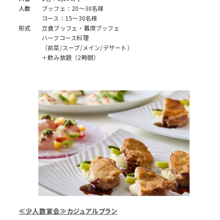
人数
ブッフェ：20～30名様
コース：15～30名様
形式
立食ブッフェ・着席ブッフェ
ハーフコース料理
（前菜/スープ/メイン/デザート）
＋飲み放題（2時間）
≪少人数宴会≫カジュアルプラン