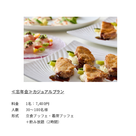
≪忘年会≫カジュアルプラン
料金
1名：7,480円
人数
30～180名様
形式
立食ブッフェ・着席ブッフェ
＋飲み放題（2時間）