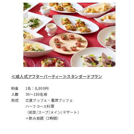
≪成人式アフターパーティー≫スタンダードプラン
料金
1名：8,800円
人数
30～180名様
形式
立食ブッフェ・着席ブッフェ
ハーフコース料理
（前菜/スープ/メイン/デザート）
＋飲み放題（2時間）