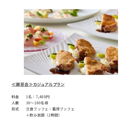
≪謝恩会≫カジュアルプラン
料金
1名：7,480円
人数
30～180名様
形式
立食ブッフェ・着席ブッフェ
＋飲み放題（2時間）