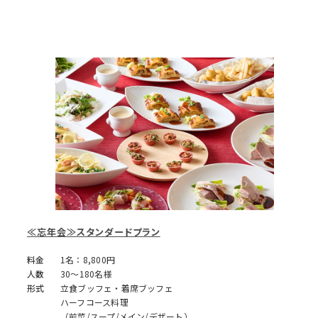
≪忘年会≫スタンダードプラン
料金
1名：8,800円
人数
30～180名様
形式
立食ブッフェ・着席ブッフェ
ハーフコース料理
（前菜/スープ/メイン/デザート）