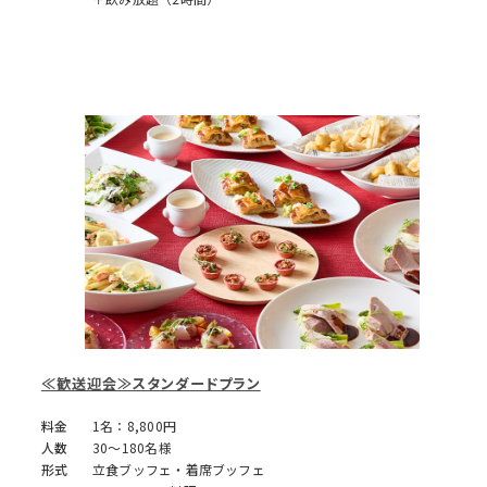
≪歓送迎会≫スタンダードプラン
料金
1名：8,800円
人数
30～180名様
形式
立食ブッフェ・着席ブッフェ