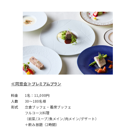
≪同窓会≫プレミアムプラン
料金
1名：11,000円
人数
30～180名様
形式
立食ブッフェ・着席ブッフェ
フルコース料理
（前菜/スープ/魚メイン/肉メイン/デザート）
＋飲み放題（2時間）