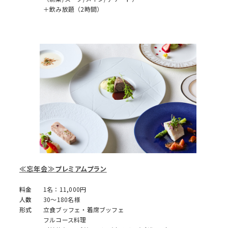
＋飲み放題（2時間）
≪忘年会≫プレミアムプラン
料金
1名：11,000円
人数
30～180名様
形式
立食ブッフェ・着席ブッフェ
フルコース料理