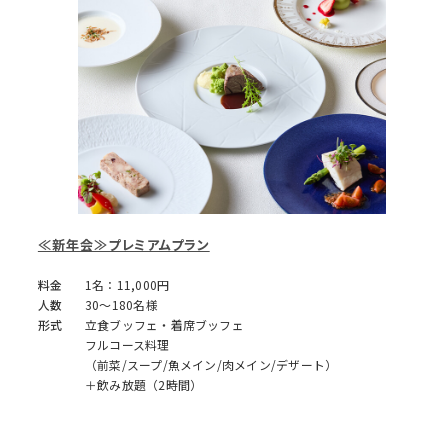
≪新年会≫プレミアムプラン
料金
1名：11,000円
人数
30～180名様
形式
立食ブッフェ・着席ブッフェ
フルコース料理
（前菜/スープ/魚メイン/肉メイン/デザート）
＋飲み放題（2時間）