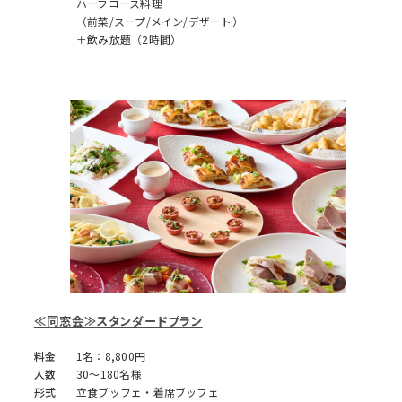
ハーフコース料理
（前菜/スープ/メイン/デザート）
＋飲み放題（2時間）
≪同窓会≫スタンダードプラン
料金
1名：8,800円
人数
30～180名様
形式
立食ブッフェ・着席ブッフェ