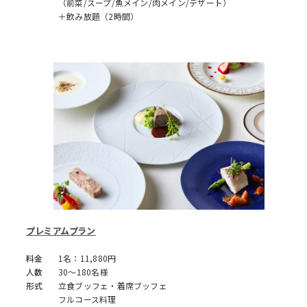
（前菜/スープ/魚メイン/肉メイン/デザート）
＋飲み放題（2時間）
プレミアムプラン
料金
1名：11,880円
人数
30～180名様
形式
立食ブッフェ・着席ブッフェ
フルコース料理