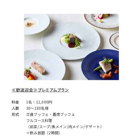
≪歓送迎会≫プレミアムプラン
料金
1名：11,000円
人数
30～180名様
形式
立食ブッフェ・着席ブッフェ
フルコース料理
（前菜/スープ/魚メイン/肉メイン/デザート）
＋飲み放題（2時間）