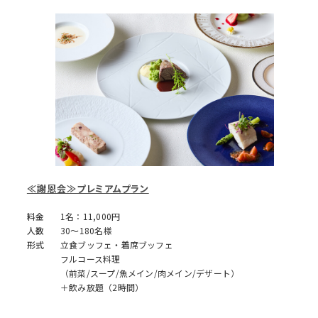
≪謝恩会≫プレミアムプラン
料金
1名：11,000円
人数
30～180名様
形式
立食ブッフェ・着席ブッフェ
フルコース料理
（前菜/スープ/魚メイン/肉メイン/デザート）
＋飲み放題（2時間）