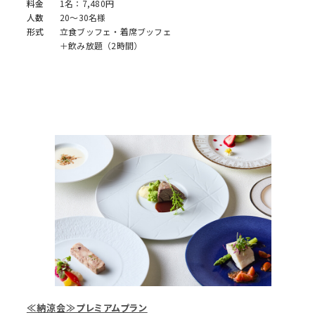
料金
1名：7,480円
人数
20～30名様
形式
立食ブッフェ・着席ブッフェ
＋飲み放題（2時間）
≪納涼会≫プレミアムプラン