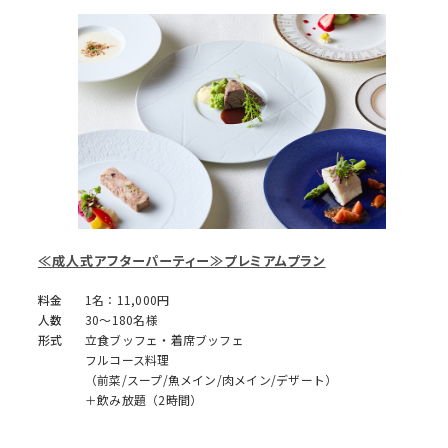
≪成人式アフターパーティー≫プレミアムプラン
料金
1名：11,000円
人数
30～180名様
形式
立食ブッフェ・着席ブッフェ
フルコース料理
（前菜/スープ/魚メイン/肉メイン/デザート）
＋飲み放題（2時間）