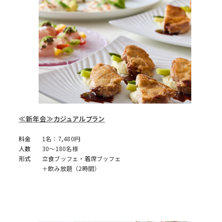
≪新年会≫カジュアルプラン
料金
1名：7,480円
人数
30～180名様
形式
立食ブッフェ・着席ブッフェ
＋飲み放題（2時間）