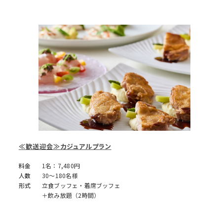
≪歓送迎会≫カジュアルプラン
料金
1名：7,480円
人数
30～180名様
形式
立食ブッフェ・着席ブッフェ
＋飲み放題（2時間）