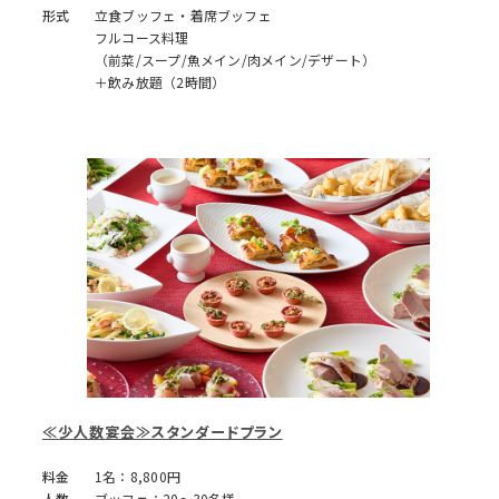
形式
立食ブッフェ・着席ブッフェ
フルコース料理
（前菜/スープ/魚メイン/肉メイン/デザート）
＋飲み放題（2時間）
≪少人数宴会≫スタンダードプラン
料金
1名：8,800円
人数
ブッフェ：20～30名様