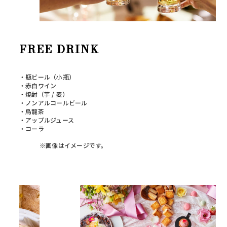
FREE DRINK
・瓶ビール（小瓶）
・赤白ワイン
・焼酎（芋 / 麦）
・ノンアルコールビール
・烏龍茶
・アップルジュース
・コーラ
※画像はイメージです。