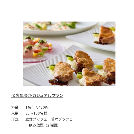
≪忘年会≫カジュアルプラン
料金
1名：7,480円
人数
30～180名様
形式
立食ブッフェ・着席ブッフェ
＋飲み放題（2時間）