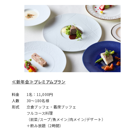
≪新年会≫プレミアムプラン
料金
1名：11,000円
人数
30～180名様
形式
立食ブッフェ・着席ブッフェ
フルコース料理
（前菜/スープ/魚メイン/肉メイン/デザート）
＋飲み放題（2時間）