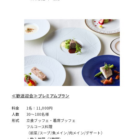
≪歓送迎会≫プレミアムプラン
料金
1名：11,000円
人数
30～180名様
形式
立食ブッフェ・着席ブッフェ
フルコース料理
（前菜/スープ/魚メイン/肉メイン/デザート）
＋飲み放題（2時間）