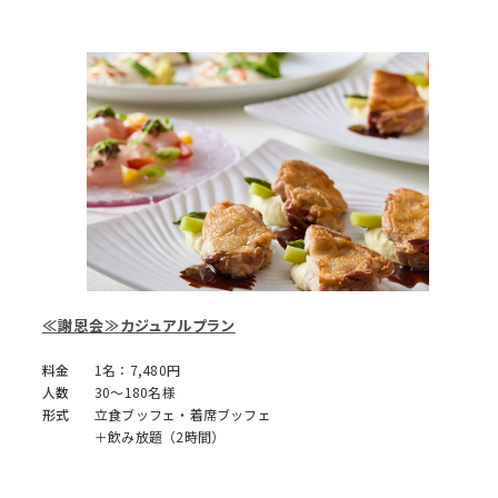
≪謝恩会≫カジュアルプラン
料金
1名：7,480円
人数
30～180名様
形式
立食ブッフェ・着席ブッフェ
＋飲み放題（2時間）