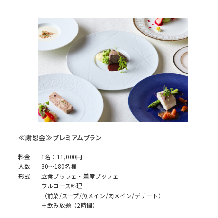
≪謝恩会≫プレミアムプラン
料金
1名：11,000円
人数
30～180名様
形式
立食ブッフェ・着席ブッフェ
フルコース料理
（前菜/スープ/魚メイン/肉メイン/デザート）
＋飲み放題（2時間）