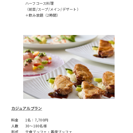
ハーフコース料理
（前菜/スープ/メイン/デザート）
＋飲み放題（2時間）
カジュアルプラン
料金
1名：7,700円
人数
30～180名様
形式
立食ブッフェ・着席ブッフェ