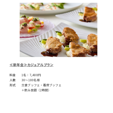
≪新年会≫カジュアルプラン
料金
1名：7,480円
人数
30～180名様
形式
立食ブッフェ・着席ブッフェ
＋飲み放題（2時間）