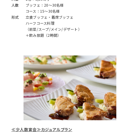
人数
ブッフェ：20～30名様
コース：15～30名様
形式
立食ブッフェ・着席ブッフェ
ハーフコース料理
（前菜/スープ/メイン/デザート）
＋飲み放題（2時間）
≪少人数宴会≫カジュアルプラン