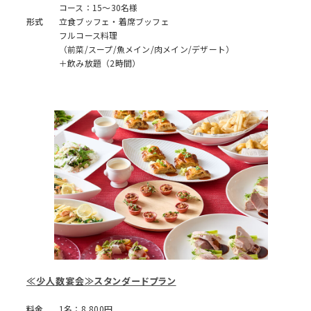
コース：15～30名様
形式
立食ブッフェ・着席ブッフェ
フルコース料理
（前菜/スープ/魚メイン/肉メイン/デザート）
＋飲み放題（2時間）
≪少人数宴会≫スタンダードプラン
料金
1名：8,800円