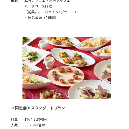
形式
立食ブッフェ・着席ブッフェ
ハーフコース料理
（前菜/スープ/メイン/デザート）
＋飲み放題（2時間）
≪同窓会≫スタンダードプラン
料金
1名：8,800円
人数
30～180名様