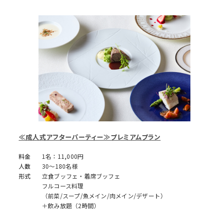
≪成人式アフターパーティー≫プレミアムプラン
料金
1名：11,000円
人数
30～180名様
形式
立食ブッフェ・着席ブッフェ
フルコース料理
（前菜/スープ/魚メイン/肉メイン/デザート）
＋飲み放題（2時間）