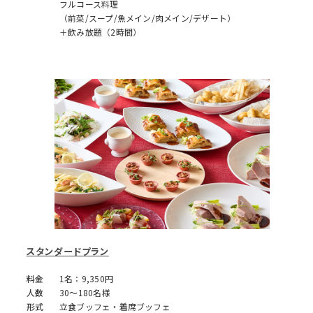
フルコース料理
（前菜/スープ/魚メイン/肉メイン/デザート）
＋飲み放題（2時間）
スタンダードプラン
料金
1名：9,350円
人数
30～180名様
形式
立食ブッフェ・着席ブッフェ