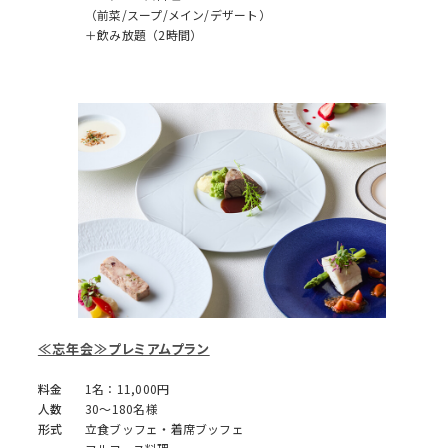
（前菜/スープ/メイン/デザート）
＋飲み放題（2時間）
≪忘年会≫プレミアムプラン
料金
1名：11,000円
人数
30～180名様
形式
立食ブッフェ・着席ブッフェ