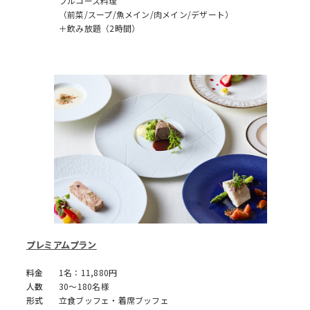
フルコース料理
（前菜/スープ/魚メイン/肉メイン/デザート）
＋飲み放題（2時間）
プレミアムプラン
料金
1名：11,880円
人数
30～180名様
形式
立食ブッフェ・着席ブッフェ