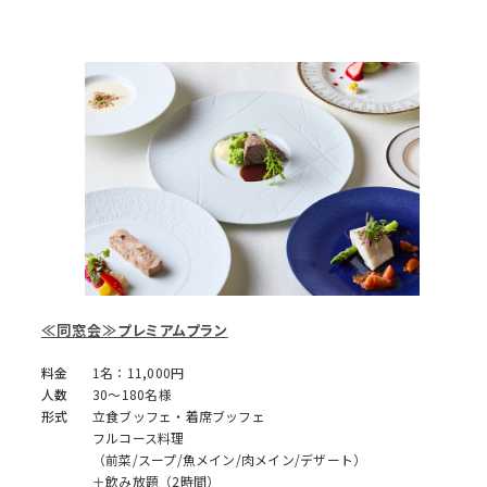
≪同窓会≫プレミアムプラン
料金
1名：11,000円
人数
30～180名様
形式
立食ブッフェ・着席ブッフェ
フルコース料理
（前菜/スープ/魚メイン/肉メイン/デザート）
＋飲み放題（2時間）