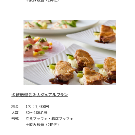
≪歓送迎会≫カジュアルプラン
料金
1名：7,480円
人数
30～180名様
形式
立食ブッフェ・着席ブッフェ
＋飲み放題（2時間）