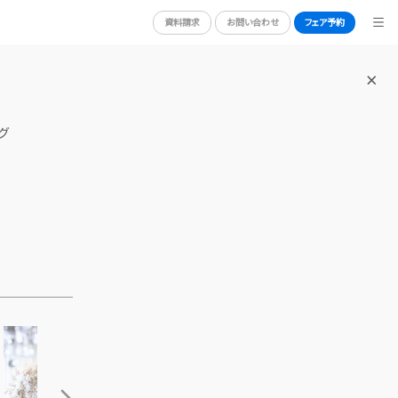
資料請求
お問い合わせ
フェア予約
BRIDAL FAIR
グ
ブライダルフェア
ORT
PHOTO GALLERY
フォトギャラリー
CEREMONY
挙式
CUISINE
料理
CONCEPT
コンセプト
OTO
ACCESS