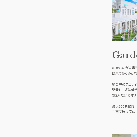
Gard
広大に広がる青
欧米で多くみられ
緑の中のウェディ
堅苦しい式は苦手
お2人だけのオリ
最大100名収容
※雨天時は室内