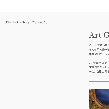
Photo Gallery
フォトギャラリー
Art 
名古屋で最も空
そんな星ヶ丘の
絶好のロケーショ
高さ約８mのゲー
世界観がゲスト
美しい白亜の邸
星ヶ丘迎賓館 アートグレイスクラブ
BEST BRIDAL