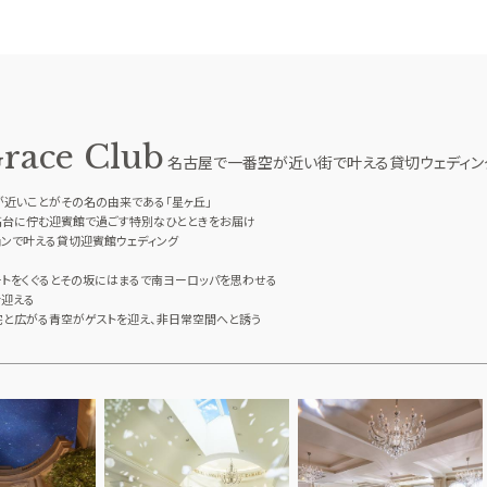
Grace Club
TOP
名古屋で一番空が近い街で叶える貸切ウェディン
トップ
が近いことがその名の由来である「星ヶ丘」
WEDDING REP
高台に佇む迎賓館で過ごす特別なひとときをお届け
ンで叶える貸切迎賓館ウェディング
体験者レポート
PLAN
トをくぐるとその坂にはまるで南ヨーロッパを思わせる
を迎える
プラン
宅と広がる青空がゲストを迎え、非日常空間へと誘う
PARTY
披露宴会場
DRESS
ドレス
LOCATION PH