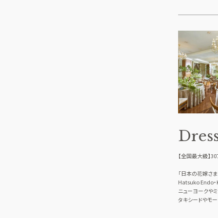
Dres
【全国最大級】30
「日本の花嫁さま
Hatsuko Endo
ニューヨークやミ
タキシードやモー