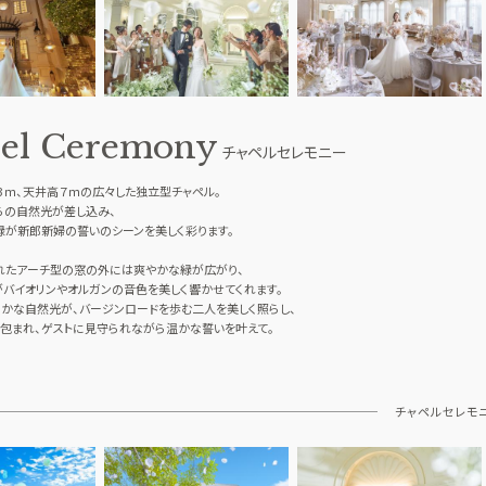
ロケーションフォト
GUEST
ご列席者の皆さまへ
SUPPORT
el Ceremony
お手伝い
チャペルセレモニー
3ｍ、天井高７ｍの広々した独立型チャペル。
らの自然光が差し込み、
緑が新郎新婦の誓いのシーンを美しく彩ります。
れたアーチ型の窓の外には爽やかな緑が広がり、
バイオリンやオルガンの音色を美しく響かせてくれます。
かな自然光が、バージンロードを歩む二人を美しく照らし、
包まれ、ゲストに見守られながら温かな誓いを叶えて。
チャペルセレモ