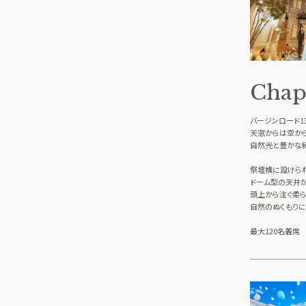
Chap
バージンロード1
天窓からは空か
自然光と豊かな
祭壇横に設けら
ドーム型の天井が
頭上から注ぐ柔ら
自然のぬくもりに
最大120名着席