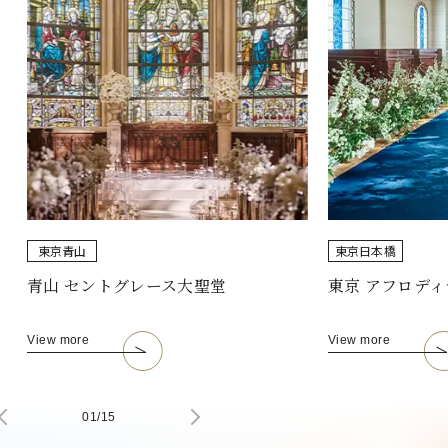
東京
青山
東京
日本橋
青山 セントグレース大聖堂
東京 アフロディ
View more
View more
01
/
15