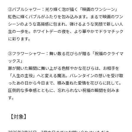
②バブルシャワー：光り輝く泡が描く「映画のワンシーン」
虹色に輝くバブルがふたりを包み込みます。まるで映画のワン
シーンのような高揚感に包まれ、弾けるような笑顔で新しい人
生の一歩を。ホワイトデーの夜を、より華やかでドラマチック
に彩ります。
③フラワーシャワー：舞い散る花びらが贈る「祝福のクライマ
ックス」
扉が開いた瞬間に舞い上がる色鮮やかな花びらは、お相手を
「人生の主役」へと変える魔法。バレンタインの想いを受け取
ったあの日から今日まで、積み重ねた愛情を花びらに託して。
圧倒的な多幸感とともに、忘れられない祝福の瞬間を刻みま
す。
【対象】