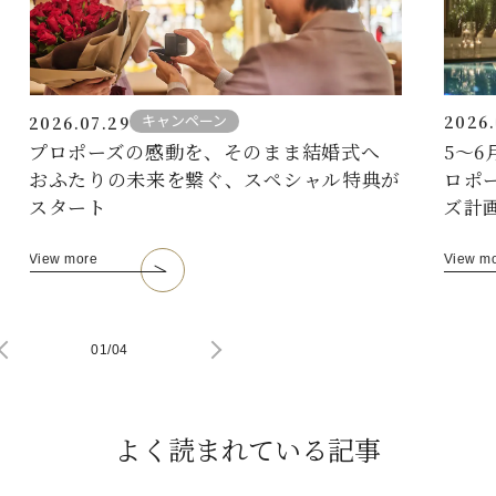
キャンペーン
2026.
2026.07.29
5〜
プロポーズの感動を、そのまま結婚式へ
ロポ
おふたりの未来を繋ぐ、スペシャル特典が
ズ計
スタート
View m
View more
01
/
04
よく読まれている記事