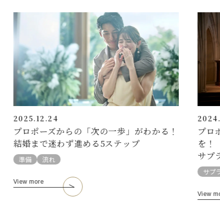
2025.12.24
2024.
プロポーズからの「次の一歩」がわかる！
プロ
結婚まで迷わず進める5ステップ
を！
サプ
準備
流れ
サプ
View more
View m