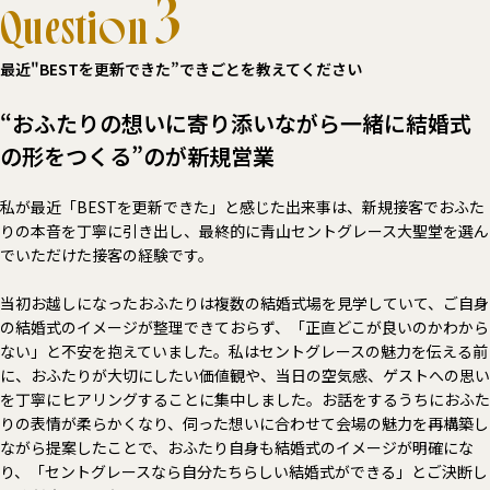
3
Question
最近"BESTを更新できた”できごとを教えてください
“おふたりの想いに寄り添いながら一緒に結婚式
の形をつくる”のが新規営業
私が最近「BESTを更新できた」と感じた出来事は、新規接客でおふた
りの本音を丁寧に引き出し、最終的に青山セントグレース大聖堂を選ん
でいただけた接客の経験です。
当初お越しになったおふたりは複数の結婚式場を見学していて、ご自身
の結婚式のイメージが整理できておらず、「正直どこが良いのかわから
ない」と不安を抱えていました。私はセントグレースの魅力を伝える前
に、おふたりが大切にしたい価値観や、当日の空気感、ゲストへの思い
を丁寧にヒアリングすることに集中しました。お話をするうちにおふた
りの表情が柔らかくなり、伺った想いに合わせて会場の魅力を再構築し
ながら提案したことで、おふたり自身も結婚式のイメージが明確にな
り、「セントグレースなら自分たちらしい結婚式ができる」とご決断し