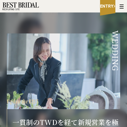
B
ENTRY
e
RECRUITING SITE
s
t
B
r
WEDDING
i
d
a
l
R
e
c
r
u
i
t
i
n
Update the BEST
g
S
i
t
一貫制のTWDを経て新規営業を極
e