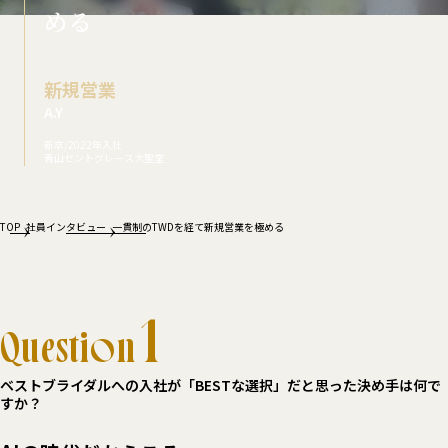
める
新規営業
A.Y
新卒
/
2022年入社
青山セントグレース大聖堂
TOP
社員インタビュー
一貫制のTWDを経て新規営業を極める
1
Question
ベストブライダルへの入社が「BESTな選択」だと思った決め手は何で
すか？