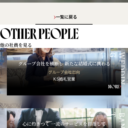
一覧に戻る
OTHER PEOPLE
他の社員を見る
G
W
E
D
D
I
N
グループ会社を横断し 新たな結婚式に携わる
グループ会社出向
K.S
婚礼営業
MORE
T
心に灼きつく 一流のサービスを目指して