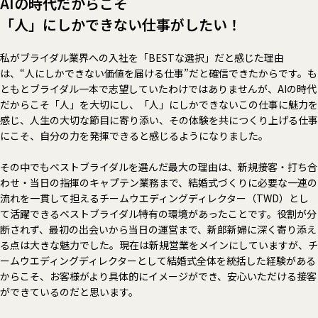
AIの時代だからこそ
「人」にしかできない仕事がしたい！
私がブライダル業界への入社を「BESTな選択」だと感じた理由
は、“人にしかできない価値を届ける仕事”だと確信できたからです。も
ともとブライダル一本で志望していたわけではありませんが、AIの時代
だからこそ「人」を大切にし、「人」にしかできないこの仕事に魅力を
感じ、人生の大切な節目に寄り添い、その体験を共につくり上げる仕事
にこそ、自分の力を発揮できると感じるようになりました。
その中でもベストブライダルを選んだ最大の理由は、新規接客・打ち合
わせ・当日の指揮のキャプテン業務まで、結婚式づくりに必要な一連の
流れを一貫して担えるチームウエディングディレクター（TWD）とし
て活躍できるベストブライダル特有の環境があったことです。役割が分
断されず、最初の出会いから当日の運営まで、新郎新婦に深く寄り添え
る点は大きな魅力でした。現在は新規営業をメインにしていますが、チ
ームウエディングディレクターとして結婚式全体を統括した経験がある
からこそ、お客様がより具体的にイメージができ、安心いただける接客
ができているのだと思います。