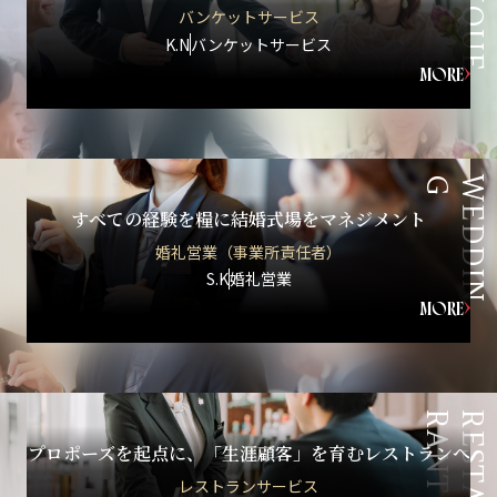
B
A
N
Q
U
E
バンケットサービス
K.N
バンケットサービス
MORE
G
W
E
D
D
I
N
すべての経験を糧に結婚式場をマネジメント
婚礼営業（事業所責任者）
S.K
婚礼営業
MORE
T
R
E
S
T
A
U
R
A
N
プロポーズを起点に、「生涯顧客」を育むレストランへ
レストランサービス