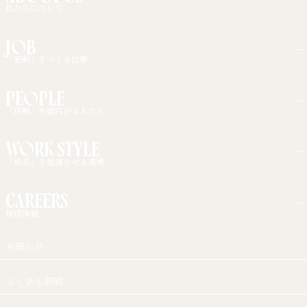
私たちについて
大切にしている考え方
JOB
事業展開
「感動」をつくる仕事
職種紹介
PEOPLE
キャリアモデル
「挑戦」を面白がる人たち
インタビュー一覧
WORK STYLE
「成長」を加速させる環境
カルチャー・福利厚生
CAREERS
働く環境
採用情報
新卒採用
お知らせ
中途採用
アルバイト採用
障がい者採用
よくある質問