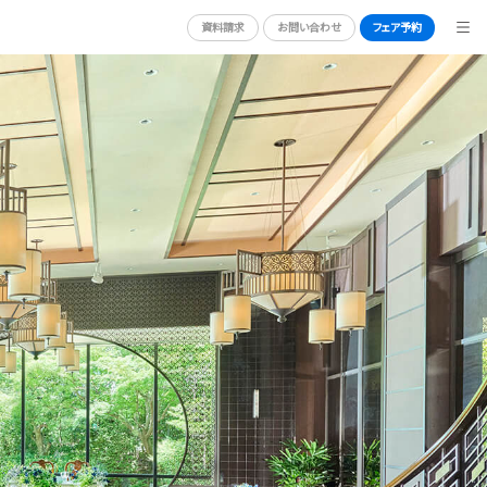
資料請求
お問い合わせ
フェア予約
BRIDAL FAIR
ブライダルフェア
ORT
PHOTO GALLERY
フォトギャラリー
CEREMONY
挙式
CUISINE
料理
CONCEPT
コンセプト
GUEST