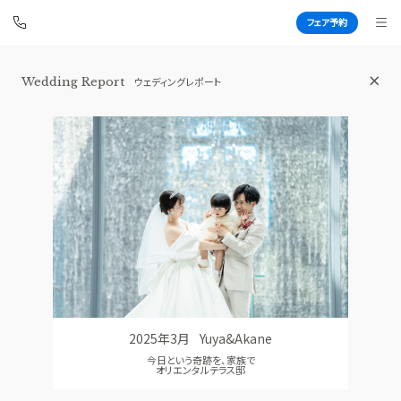
フェア予約
Wedding Report
ウェディングレポート
大宮璃宮
BEST BRIDAL
TOP
BRIDAL FAIR
トップ
ブライダルフェア
WEDDING REPORT
PHOTO GALLERY
体験者レポート
フォトギャラリー
PLAN
CEREMONY
プラン
挙式
2025年3月
Yuya&Akane
PARTY
CUISINE
今日という奇跡を、家族で
披露宴会場
料理
オリエンタルテラス邸
DRESS
CONCEPT