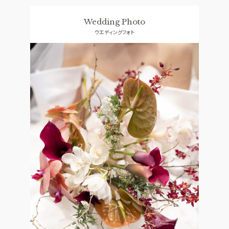
ドレス
コンセプト
Wedding Photo
ACCESS
GUEST
ウエディングフォト
アクセス
ご列席者の皆さまへ
QA
SUPPORT
よくあるご質問
お手伝い
資料請求
お問い合わせ
フェア予約