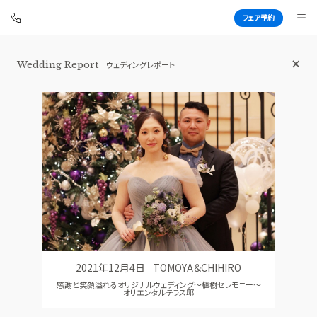
フェア予約
Wedding Report
ウェディングレポート
アートグレイス フォレスト迎賓館
BEST BRIDAL
TOP
BRIDAL FAIR
トップ
ブライダルフェア
WEDDING REPORT
PHOTO GALLERY
体験者レポート
フォトギャラリー
PLAN
CEREMONY
プラン
挙式
2021年12月4日
TOMOYA＆CHIHIRO
PARTY
CUISINE
感謝と笑顔溢れるオリジナルウェディング～植樹セレモニー～
披露宴会場
料理
オリエンタルテラス邸
DRESS
CONCEPT