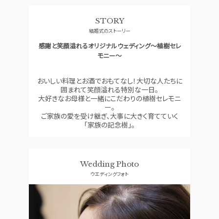
ドレス
コンセプト
STORY
RANKING
ACCESS
結婚式のストーリー
口コミランキング
アクセス
感謝と笑顔溢れるオリジナルウェディング～植樹セレ
GUEST
QA
モニー～
ご列席者の皆さまへ
よくあるご質問
おいしい料理とお酒でおもてなし！大切な人たちに
SUPPORT
囲まれて笑顔溢れる特別な一日。
お手伝い
大好きなお母様と一緒にこだわりの植樹セレモニ
ー。
ご家族の愛を受け継ぎ、大事に大きく育てていく
「家族の記念樹」。
資料請求
お問い合わせ
フェア予約
Wedding Photo
ウエディングフォト