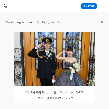
フェア予約
Wedding Report
ウェディングレポート
東京 アフロディテ
BEST BRIDAL
TOP
BRIDAL FAIR
トップ
ブライダルフェア
WEDDING REPORT
PHOTO GALLERY
体験者レポート
フォトギャラリー
PLAN
CEREMONY
プラン
挙式
2024年8月18日 65名
YUKI ＆ SAYO
PARTY
CUISINE
「カジュアル×上質」ウェディング
披露宴会場
料理
DRESS
CONCEPT