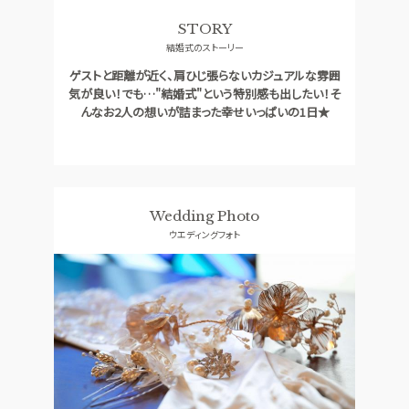
ドレス
コンセプト
STORY
結婚式のストーリー
RANKING
ACCESS
口コミランキング
アクセス
ゲストと距離が近く、肩ひじ張らないカジュアルな雰囲
気が良い！でも…"結婚式"という特別感も出したい！そ
GUEST
QA
んなお2人の想いが詰まった幸せいっぱいの1日★
ご列席者の皆さまへ
よくあるご質問
SUPPORT
お手伝い
Wedding Photo
ウエディングフォト
資料請求
お問い合わせ
フェア予約