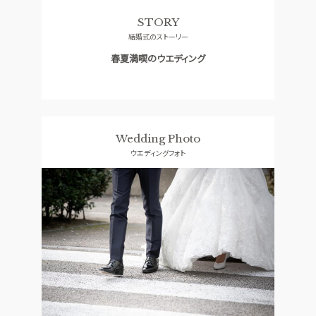
ドレス
口コミランキング
STORY
結婚式のストーリー
ACCESS
GUEST
アクセス
ご列席者の皆さまへ
春夏満喫のウエディング
QA
SUPPORT
よくあるご質問
お手伝い
Wedding Photo
資料請求
お問い合わせ
フェア予約
ウエディングフォト