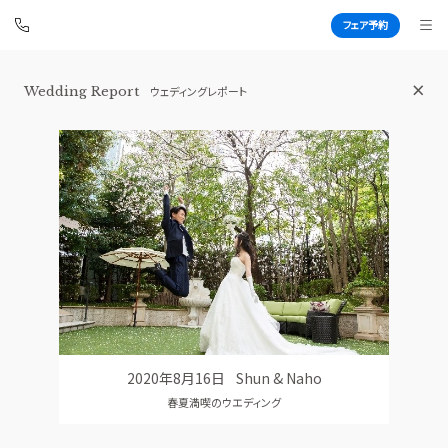
フェア予約
Wedding Report
ウェディングレポート
赤坂 アプローズスクエア迎賓館
BEST BRIDAL
TOP
BRIDAL FAIR
トップ
ブライダルフェア
WEDDING REPORT
PHOTO GALLERY
体験者レポート
フォトギャラリー
PLAN
CEREMONY
プラン
挙式
2020年8月16日
Shun & Naho
PARTY
CUISINE
春夏満喫のウエディング
披露宴会場
料理
DRESS
RANKING