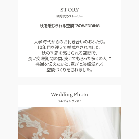
ドレス
口コミランキング
STORY
結婚式のストーリー
ACCESS
GUEST
アクセス
ご列席者の皆さまへ
秋を感じられる空間でのWEDDING
QA
SUPPORT
よくあるご質問
お手伝い
大学時代からのお付き合いのおふたり。
10年目を迎えて挙式をされました。
秋の季節を感じられる空間で、
長い交際期間の間、支えてもらった多くの人に
感謝を伝えたいと、寛ぎと笑顔溢れる
資料請求
お問い合わせ
フェア予約
空間づくりをされました。
Wedding Photo
ウエディングフォト