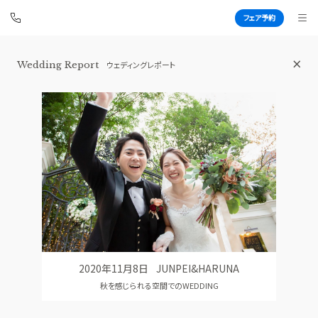
フェア予約
Wedding Report
ウェディングレポート
赤坂 アプローズスクエア迎賓館
BEST BRIDAL
TOP
BRIDAL FAIR
トップ
ブライダルフェア
WEDDING REPORT
PHOTO GALLERY
体験者レポート
フォトギャラリー
PLAN
CEREMONY
プラン
挙式
2020年11月8日
JUNPEI&HARUNA
PARTY
CUISINE
秋を感じられる空間でのWEDDING
披露宴会場
料理
DRESS
RANKING