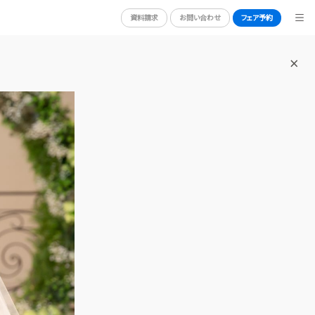
資料請求
お問い合わせ
フェア予約
BRIDAL FAIR
ブライダルフェア
ORT
PHOTO GALLERY
フォトギャラリー
CEREMONY
挙式
CUISINE
料理
RANKING
口コミランキング
GUEST