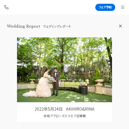
フェア予約
Wedding Report
ウェディングレポート
赤坂 アプローズスクエア迎賓館
BEST BRIDAL
TOP
BRIDAL FAIR
トップ
ブライダルフェア
WEDDING REPORT
PHOTO GALLERY
体験者レポート
フォトギャラリー
PLAN
CEREMONY
プラン
挙式
2022年5月24日
AKIHIRO&RINA
PARTY
CUISINE
赤坂アプローズスクエア迎賓館
披露宴会場
料理
DRESS
RANKING