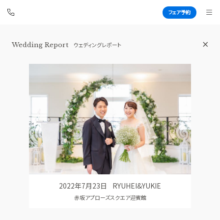
フェア予約
Wedding Report
ウェディングレポート
赤坂 アプローズスクエア迎賓館
BEST BRIDAL
TOP
BRIDAL FAIR
トップ
ブライダルフェア
WEDDING REPORT
PHOTO GALLERY
体験者レポート
フォトギャラリー
PLAN
CEREMONY
プラン
挙式
2022年7月23日
RYUHEI&YUKIE
PARTY
CUISINE
赤坂アプローズスクエア迎賓館
披露宴会場
料理
DRESS
RANKING