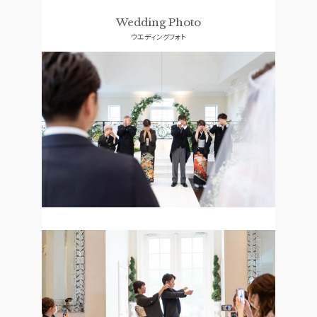
ドレス
口コミランキング
Wedding Photo
ウエディングフォト
ACCESS
GUEST
アクセス
ご列席者の皆さまへ
QA
SUPPORT
よくあるご質問
お手伝い
資料請求
お問い合わせ
フェア予約