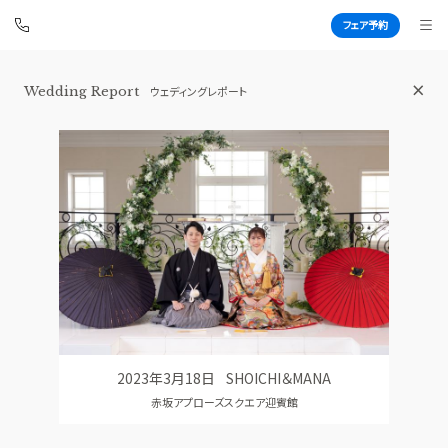
フェア予約
Wedding Report
ウェディングレポート
赤坂 アプローズスクエア迎賓館
BEST BRIDAL
TOP
BRIDAL FAIR
トップ
ブライダルフェア
WEDDING REPORT
PHOTO GALLERY
体験者レポート
フォトギャラリー
PLAN
CEREMONY
プラン
挙式
2023年3月18日
SHOICHI＆MANA
PARTY
CUISINE
赤坂アプローズスクエア迎賓館
披露宴会場
料理
DRESS
RANKING