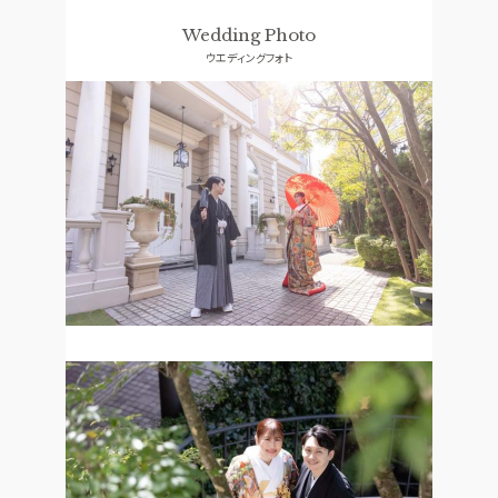
ドレス
口コミランキング
Wedding Photo
ウエディングフォト
ACCESS
GUEST
アクセス
ご列席者の皆さまへ
QA
SUPPORT
よくあるご質問
お手伝い
資料請求
お問い合わせ
フェア予約