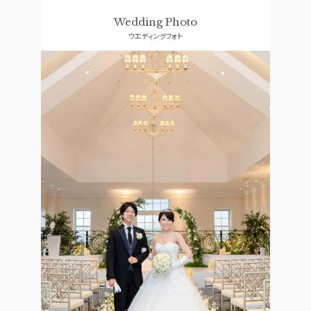
ドレス
口コミランキング
Wedding Photo
ウエディングフォト
ACCESS
GUEST
アクセス
ご列席者の皆さまへ
QA
SUPPORT
よくあるご質問
お手伝い
資料請求
お問い合わせ
フェア予約