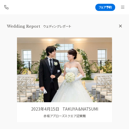
フェア予約
Wedding Report
ウェディングレポート
赤坂 アプローズスクエア迎賓館
BEST BRIDAL
TOP
BRIDAL FAIR
トップ
ブライダルフェア
WEDDING REPORT
PHOTO GALLERY
体験者レポート
フォトギャラリー
PLAN
CEREMONY
プラン
挙式
2023年4月15日
TAKUYA＆NATSUMI
PARTY
CUISINE
赤坂アプローズスクエア迎賓館
披露宴会場
料理
DRESS
RANKING