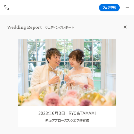
フェア予約
Wedding Report
ウェディングレポート
赤坂 アプローズスクエア迎賓館
BEST BRIDAL
TOP
BRIDAL FAIR
トップ
ブライダルフェア
WEDDING REPORT
PHOTO GALLERY
体験者レポート
フォトギャラリー
PLAN
CEREMONY
プラン
挙式
2023年6月3日
RYO＆TAMAMI
PARTY
CUISINE
赤坂アプローズスクエア迎賓館
披露宴会場
料理
DRESS
RANKING