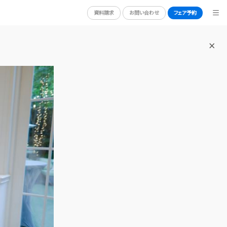
資料請求
お問い合わせ
フェア予約
BRIDAL FAIR
ブライダルフェア
ORT
PHOTO GALLERY
フォトギャラリー
CEREMONY
挙式
CUISINE
料理
RANKING
口コミランキング
GUEST