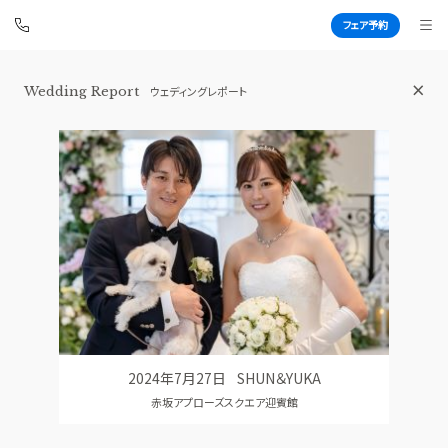
フェア予約
Wedding Report
ウェディングレポート
赤坂 アプローズスクエア迎賓館
BEST BRIDAL
TOP
BRIDAL FAIR
トップ
ブライダルフェア
WEDDING REPORT
PHOTO GALLERY
体験者レポート
フォトギャラリー
PLAN
CEREMONY
プラン
挙式
2024年7月27日
SHUN＆YUKA
PARTY
CUISINE
赤坂アプローズスクエア迎賓館
披露宴会場
料理
DRESS
RANKING