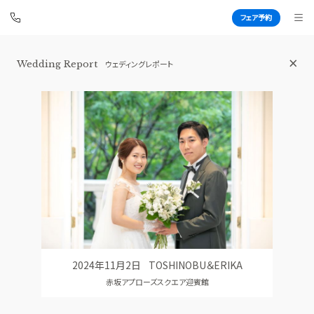
フェア予約
Wedding Report
ウェディングレポート
赤坂 アプローズスクエア迎賓館
BEST BRIDAL
TOP
BRIDAL FAIR
トップ
ブライダルフェア
WEDDING REPORT
PHOTO GALLERY
体験者レポート
フォトギャラリー
PLAN
CEREMONY
プラン
挙式
2024年11月2日
TOSHINOBU＆ERIKA
PARTY
CUISINE
赤坂アプローズスクエア迎賓館
披露宴会場
料理
DRESS
RANKING