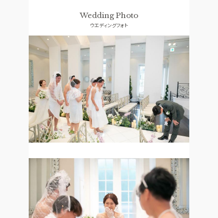
ドレス
口コミランキング
Wedding Photo
ウエディングフォト
ACCESS
GUEST
アクセス
ご列席者の皆さまへ
QA
SUPPORT
よくあるご質問
お手伝い
資料請求
お問い合わせ
フェア予約