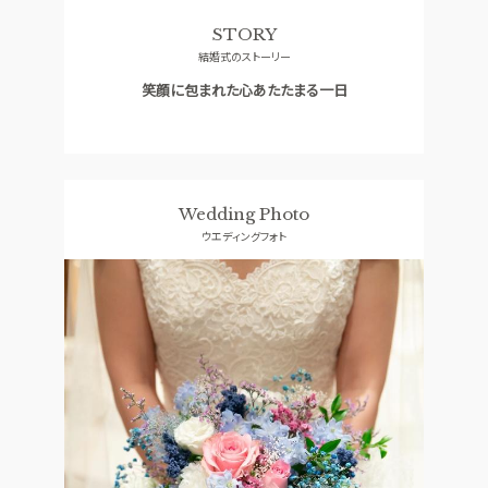
ドレス
コンセプト
STORY
結婚式のストーリー
ACCESS
GUEST
アクセス
ご列席者の皆さまへ
笑顔に包まれた心あたたまる一日
QA
SUPPORT
よくあるご質問
お手伝い
Wedding Photo
資料請求
お問い合わせ
フェア予約
ウエディングフォト