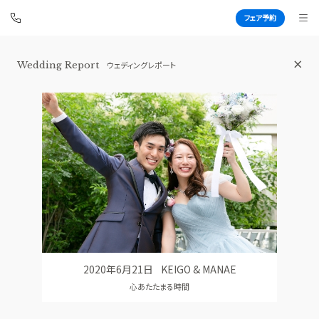
フェア予約
Wedding Report
ウェディングレポート
白金迎賓館 アートグレイスクラブ
BEST BRIDAL
TOP
BRIDAL FAIR
トップ
ブライダルフェア
WEDDING REPORT
PHOTO GALLERY
体験者レポート
フォトギャラリー
PLAN
CEREMONY
プラン
挙式
2020年6月21日
KEIGO & MANAE
PARTY
CUISINE
心あたたまる時間
披露宴会場
料理
DRESS
CONCEPT