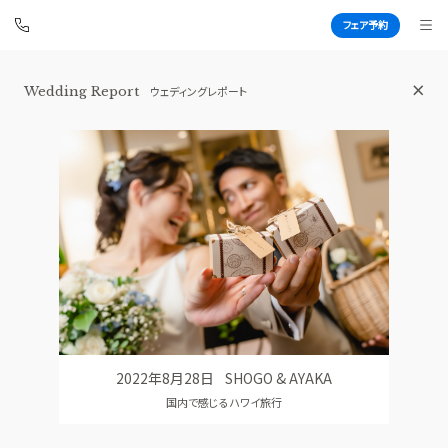
フェア予約
Wedding Report
ウェディングレポート
白金迎賓館 アートグレイスクラブ
BEST BRIDAL
TOP
BRIDAL FAIR
トップ
ブライダルフェア
WEDDING REPORT
PHOTO GALLERY
体験者レポート
フォトギャラリー
PLAN
CEREMONY
プラン
挙式
2022年8月28日
SHOGO & AYAKA
PARTY
CUISINE
国内で感じるハワイ旅行
披露宴会場
料理
DRESS
CONCEPT