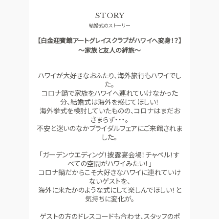
ドレス
コンセプト
STORY
結婚式のストーリー
ACCESS
GUEST
アクセス
ご列席者の皆さまへ
【白金迎賓館アートグレイスクラブがハワイへ変身！？】
～家族と友人の絆旅～
QA
SUPPORT
よくあるご質問
お手伝い
ハワイが大好きなおふたり、海外旅行もハワイでし
た。
コロナ鍋で家族をハワイへ連れていけなかった
分、結婚式は海外を感じてほしい！
資料請求
お問い合わせ
フェア予約
海外挙式を検討していたものの、コロナはまだお
さまらず・・・。
不安と迷いのなかブライダルフェアにご来館されま
した。
「ガーデンウエディング！披露宴会場！チャペル！す
べての空間がハワイみたい！」
コロナ鍋だからこそ大好きなハワイに連れていけ
ないゲストを、
海外に来たかのような式にして楽しんでほしい！と
気持ちに変化が。
ゲストの方のドレスコードも合わせ、スタッフのポ