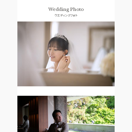
ドレス
コンセプト
Wedding Photo
ウエディングフォト
ACCESS
GUEST
アクセス
ご列席者の皆さまへ
QA
SUPPORT
よくあるご質問
お手伝い
資料請求
お問い合わせ
フェア予約