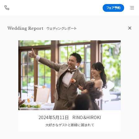
フェア予約
Wedding Report
ウェディングレポート
白金迎賓館 アートグレイスクラブ
BEST BRIDAL
TOP
BRIDAL FAIR
トップ
ブライダルフェア
WEDDING REPORT
PHOTO GALLERY
体験者レポート
フォトギャラリー
PLAN
CEREMONY
プラン
挙式
2024年5月11日
RINO＆HIROKI
PARTY
CUISINE
大好きなゲストと新緑に囲まれて
披露宴会場
料理
DRESS
CONCEPT