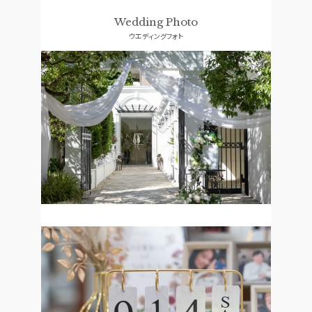
ドレス
コンセプト
Wedding Photo
ウエディングフォト
ACCESS
GUEST
アクセス
ご列席者の皆さまへ
QA
SUPPORT
よくあるご質問
お手伝い
資料請求
お問い合わせ
フェア予約