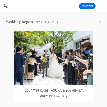
フェア予約
Wedding Report
ウェディングレポート
白金迎賓館 アートグレイスクラブ
BEST BRIDAL
TOP
BRIDAL FAIR
トップ
ブライダルフェア
WEDDING REPORT
PHOTO GALLERY
体験者レポート
フォトギャラリー
PLAN
CEREMONY
プラン
挙式
2024年9月14日
ASUKA ＆ YOSHIHISA
PARTY
CUISINE
感謝が伝わるWedding
披露宴会場
料理
DRESS
CONCEPT