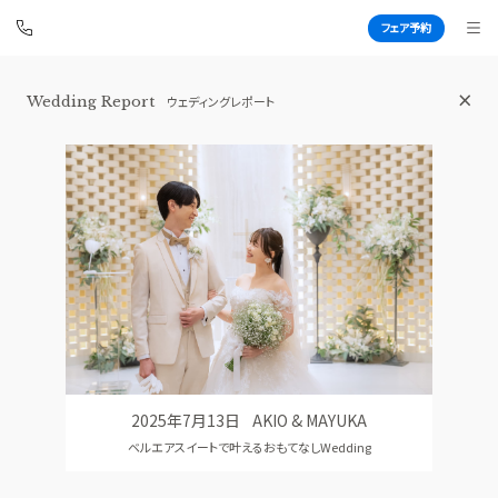
フェア予約
Wedding Report
ウェディングレポート
白金迎賓館 アートグレイスクラブ
BEST BRIDAL
TOP
BRIDAL FAIR
トップ
ブライダルフェア
WEDDING REPORT
PHOTO GALLERY
体験者レポート
フォトギャラリー
PLAN
CEREMONY
プラン
挙式
2025年7月13日
AKIO & MAYUKA
PARTY
CUISINE
ベルエアスイートで叶えるおもてなしWedding
披露宴会場
料理
DRESS
CONCEPT