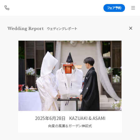
フェア予約
Wedding Report
ウェディングレポート
白金迎賓館 アートグレイスクラブ
BEST BRIDAL
TOP
BRIDAL FAIR
トップ
ブライダルフェア
WEDDING REPORT
PHOTO GALLERY
体験者レポート
フォトギャラリー
PLAN
CEREMONY
プラン
挙式
2025年6月28日
KAZUAKI & ASAMI
PARTY
CUISINE
向夏の風薫るガーデン神前式
披露宴会場
料理
DRESS
CONCEPT