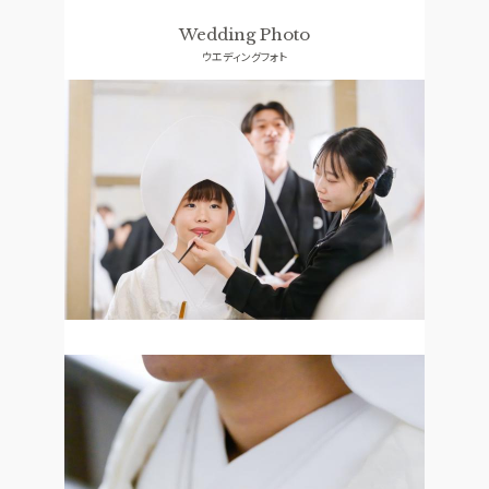
ドレス
コンセプト
Wedding Photo
ウエディングフォト
ACCESS
GUEST
アクセス
ご列席者の皆さまへ
QA
SUPPORT
よくあるご質問
お手伝い
資料請求
お問い合わせ
フェア予約