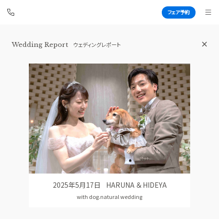
フェア予約
Wedding Report
ウェディングレポート
白金迎賓館 アートグレイスクラブ
BEST BRIDAL
TOP
BRIDAL FAIR
トップ
ブライダルフェア
WEDDING REPORT
PHOTO GALLERY
体験者レポート
フォトギャラリー
PLAN
CEREMONY
プラン
挙式
2025年5月17日
HARUNA ＆ HIDEYA
PARTY
CUISINE
with dog.natural wedding
披露宴会場
料理
DRESS
CONCEPT