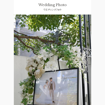
ドレス
コンセプト
Wedding Photo
ウエディングフォト
ACCESS
GUEST
アクセス
ご列席者の皆さまへ
QA
SUPPORT
よくあるご質問
お手伝い
資料請求
お問い合わせ
フェア予約