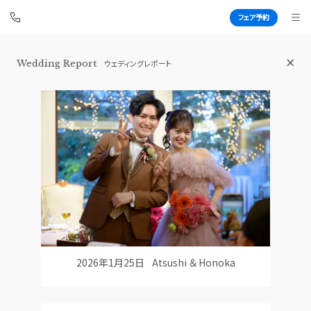
フェア予約
Wedding Report
ウェディングレポート
白金迎賓館 アートグレイスクラブ
BEST BRIDAL
TOP
BRIDAL FAIR
トップ
ブライダルフェア
WEDDING REPORT
PHOTO GALLERY
体験者レポート
フォトギャラリー
PLAN
CEREMONY
プラン
挙式
2026年1月25日
Atsushi ＆ Honoka
PARTY
CUISINE
披露宴会場
料理
DRESS
CONCEPT