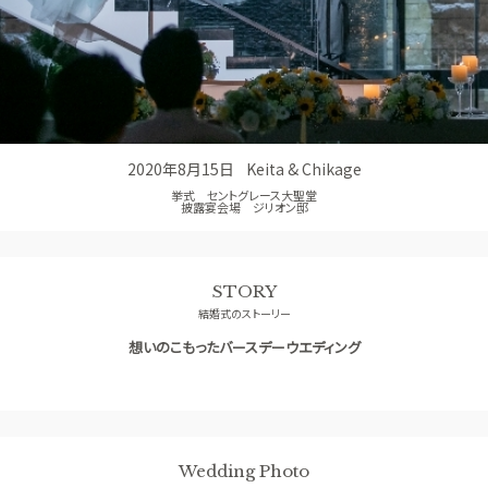
少人数ウエディング
GUEST
ご列席者の皆さまへ
SUPPORT
お手伝い
2020年8月15日
Keita & Chikage
挙式 セントグレース大聖堂
披露宴会場 ジリオン邸
STORY
結婚式のストーリー
想いのこもったバースデーウエディング
Wedding Photo