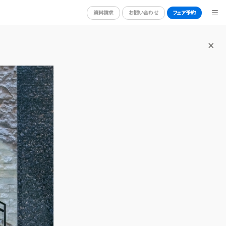
資料請求
お問い合わせ
フェア予約
BRIDAL FAIR
ブライダルフェア
N
WEDDING REPORT
体験者レポート
RY
PLAN
プラン
PARTY
披露宴会場
DRESS
ドレス
NG
ACCESS