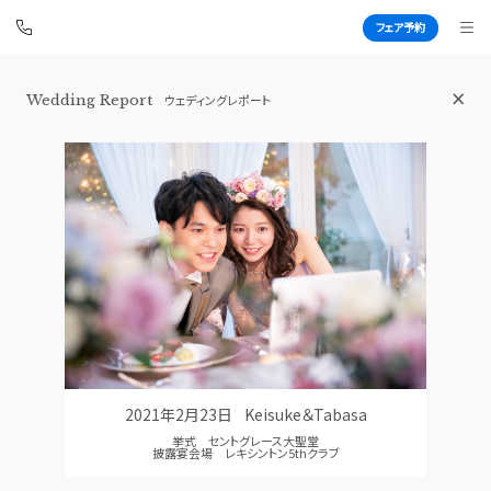
フェア予約
Wedding Report
ウェディングレポート
青山セントグレース大聖堂
BEST BRIDAL
TOP
BRIDAL FAIR
トップ
ブライダルフェア
FAIR CAMPAIGN
WEDDING REPORT
フェアキャンペーンのご案内
体験者レポート
PHOTO GALLERY
PLAN
フォトギャラリー
プラン
2021年2月23日
Keisuke＆Tabasa
CEREMONY
PARTY
挙式 セントグレース大聖堂
挙式
披露宴会場
披露宴会場 レキシントン5thクラブ
CUISINE
DRESS