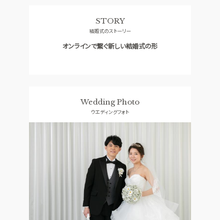
料理
ドレス
STORY
SMALL WEDDING
ACCESS
結婚式のストーリー
少人数ウエディング
アクセス
オンラインで繋ぐ新しい結婚式の形
GUEST
QA
ご列席者の皆さまへ
よくあるご質問
SUPPORT
お手伝い
Wedding Photo
ウエディングフォト
資料請求
お問い合わせ
フェア予約