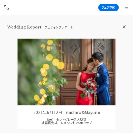
フェア予約
Wedding Report
ウェディングレポート
青山セントグレース大聖堂
BEST BRIDAL
TOP
BRIDAL FAIR
トップ
ブライダルフェア
FAIR CAMPAIGN
WEDDING REPORT
フェアキャンペーンのご案内
体験者レポート
PHOTO GALLERY
PLAN
フォトギャラリー
プラン
2021年6月12日
Yuichiro＆Mayumi
CEREMONY
PARTY
挙式 セントグレース大聖堂
挙式
披露宴会場
披露宴会場 レキシントン5thクラブ
CUISINE
DRESS