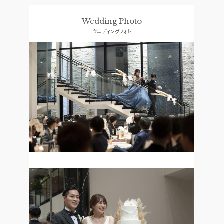
料理
ドレス
Wedding Photo
SMALL WEDDING
ACCESS
ウエディングフォト
少人数ウエディング
アクセス
GUEST
QA
ご列席者の皆さまへ
よくあるご質問
SUPPORT
お手伝い
資料請求
お問い合わせ
フェア予約