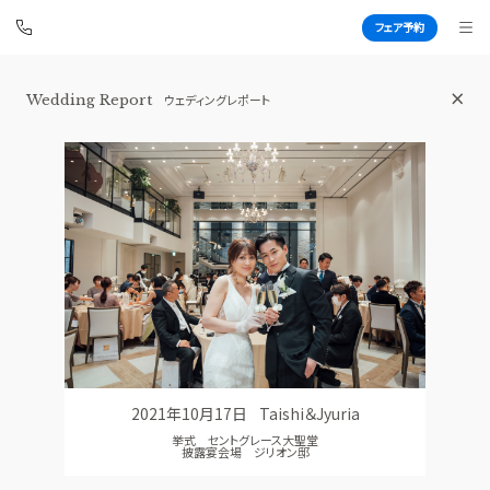
フェア予約
Wedding Report
ウェディングレポート
青山セントグレース大聖堂
BEST BRIDAL
TOP
BRIDAL FAIR
トップ
ブライダルフェア
FAIR CAMPAIGN
WEDDING REPORT
フェアキャンペーンのご案内
体験者レポート
PHOTO GALLERY
PLAN
フォトギャラリー
プラン
2021年10月17日
Taishi＆Jyuria
CEREMONY
PARTY
挙式 セントグレース大聖堂
挙式
披露宴会場
披露宴会場 ジリオン邸
CUISINE
DRESS