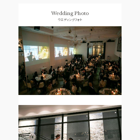
料理
ドレス
Wedding Photo
SMALL WEDDING
ACCESS
ウエディングフォト
少人数ウエディング
アクセス
GUEST
QA
ご列席者の皆さまへ
よくあるご質問
SUPPORT
お手伝い
資料請求
お問い合わせ
フェア予約