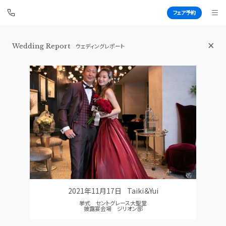
フェア予約
Wedding Report
ウェディングレポート
青山セントグレース大聖堂
BEST BRIDAL
TOP
BRIDAL FAIR
トップ
ブライダルフェア
FAIR CAMPAIGN
WEDDING REPORT
フェアキャンペーンのご案内
体験者レポート
PHOTO GALLERY
PLAN
フォトギャラリー
プラン
2021年11月17日
Taiki＆Yui
CEREMONY
PARTY
挙式 セントグレース大聖堂
挙式
披露宴会場
披露宴会場 ジリオン邸
CUISINE
DRESS