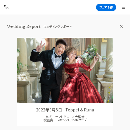
フェア予約
Wedding Report
ウェディングレポート
青山セントグレース大聖堂
BEST BRIDAL
TOP
BRIDAL FAIR
トップ
ブライダルフェア
FAIR CAMPAIGN
WEDDING REPORT
フェアキャンペーンのご案内
体験者レポート
PHOTO GALLERY
PLAN
フォトギャラリー
プラン
2022年3月5日
Teppei ＆ Runa
CEREMONY
PARTY
挙式 セントグレース大聖堂
挙式
披露宴会場
披露宴 レキシントン5thクラブ
CUISINE
DRESS