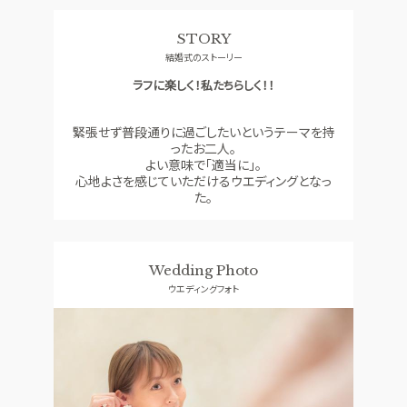
料理
ドレス
STORY
SMALL WEDDING
ACCESS
結婚式のストーリー
少人数ウエディング
アクセス
ラフに楽しく！私たちらしく！！
GUEST
QA
ご列席者の皆さまへ
よくあるご質問
緊張せず普段通りに過ごしたいというテーマを持
ったお二人。
SUPPORT
よい意味で「適当に」。
お手伝い
心地よさを感じていただけるウエディングとなっ
た。
資料請求
お問い合わせ
フェア予約
Wedding Photo
ウエディングフォト