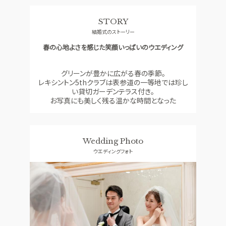
料理
ドレス
STORY
SMALL WEDDING
ACCESS
結婚式のストーリー
少人数ウエディング
アクセス
春の心地よさを感じた笑顔いっぱいのウエディング
GUEST
QA
ご列席者の皆さまへ
よくあるご質問
グリーンが豊かに広がる春の季節。
レキシントン5thクラブは表参道の一等地では珍し
SUPPORT
い貸切ガーデンテラス付き。
お手伝い
お写真にも美しく残る温かな時間となった
資料請求
お問い合わせ
フェア予約
Wedding Photo
ウエディングフォト