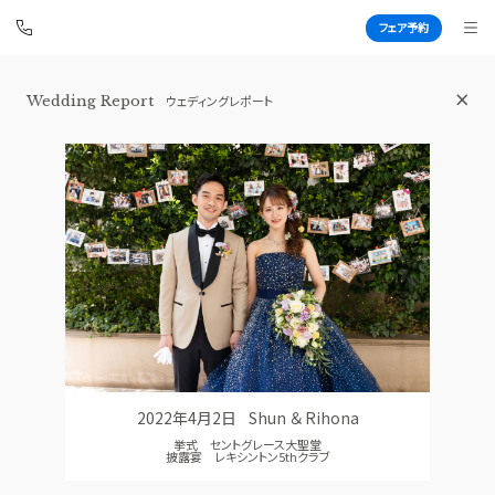
フェア予約
Wedding Report
ウェディングレポート
青山セントグレース大聖堂
BEST BRIDAL
TOP
BRIDAL FAIR
トップ
ブライダルフェア
FAIR CAMPAIGN
WEDDING REPORT
フェアキャンペーンのご案内
体験者レポート
PHOTO GALLERY
PLAN
フォトギャラリー
プラン
2022年4月2日
Shun ＆ Rihona
CEREMONY
PARTY
挙式 セントグレース大聖堂
挙式
披露宴会場
披露宴 レキシントン5thクラブ
CUISINE
DRESS