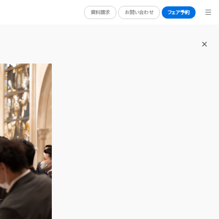
資料請求
お問い合わせ
フェア予約
BRIDAL FAIR
ブライダルフェア
N
WEDDING REPORT
体験者レポート
RY
PLAN
プラン
PARTY
披露宴会場
DRESS
ドレス
NG
ACCESS