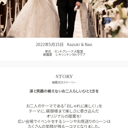
少人数ウエディング
GUEST
ご列席者の皆さまへ
SUPPORT
お手伝い
2022年5月15日
Kazuki ＆ Nao
挙式 セントグレース大聖堂
披露宴 レキシントン5thクラブ
STORY
結婚式のストーリー
涙と笑顔の絶えないお二人らしいひとときを
お二人のテーマである「おしゃれに楽しく！」を
テーマに、親御様まで楽しさに巻き込んだ
オリジナルの提案を！
広い会場でイベントをするシーンやお見送りのシーンは
たくさんの笑顔が残る一コマとなりました。