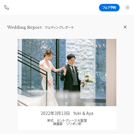
フェア予約
Wedding Report
ウェディングレポート
青山セントグレース大聖堂
BEST BRIDAL
TOP
BRIDAL FAIR
トップ
ブライダルフェア
FAIR CAMPAIGN
WEDDING REPORT
フェアキャンペーンのご案内
体験者レポート
PHOTO GALLERY
PLAN
フォトギャラリー
プラン
2022年3月13日
Yuki ＆ Aya
CEREMONY
PARTY
挙式 セントグレース大聖堂
挙式
披露宴会場
披露宴 ジリオン邸
CUISINE
DRESS