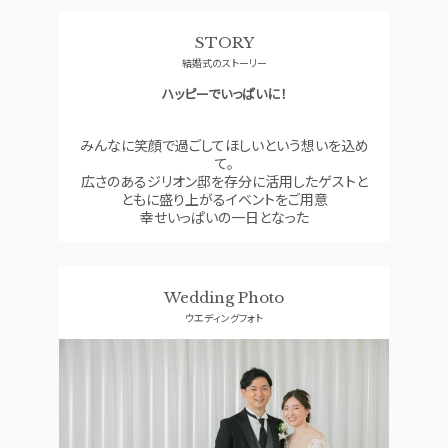
料理
ドレス
STORY
SMALL WEDDING
ACCESS
結婚式のストーリー
少人数ウエディング
アクセス
ハッピーでいっぱいに！
GUEST
QA
ご列席者の皆さまへ
よくあるご質問
みんなに笑顔で過ごしてほしいという想いを込め
て。
SUPPORT
広さのあるジリオン邸を存分に活用したゲストと
お手伝い
ともに盛り上がるイベントをご用意
幸せいっぱいの一日となった
資料請求
お問い合わせ
フェア予約
Wedding Photo
ウエディングフォト