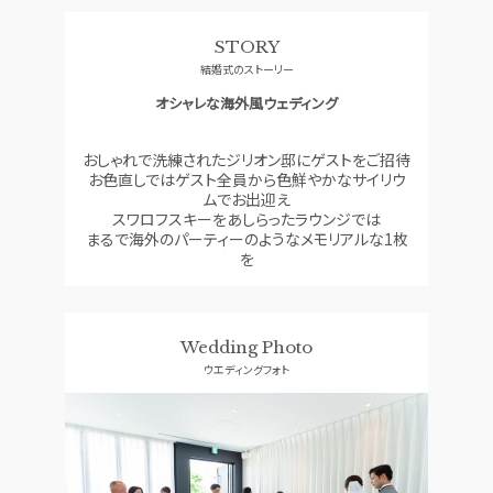
料理
ドレス
STORY
SMALL WEDDING
ACCESS
結婚式のストーリー
少人数ウエディング
アクセス
オシャレな海外風ウェディング
GUEST
QA
ご列席者の皆さまへ
よくあるご質問
おしゃれで洗練されたジリオン邸にゲストをご招待
お色直しではゲスト全員から色鮮やかなサイリウ
SUPPORT
ムでお出迎え
お手伝い
スワロフスキーをあしらったラウンジでは
まるで海外のパーティーのようなメモリアルな1枚
を
資料請求
お問い合わせ
フェア予約
Wedding Photo
ウエディングフォト