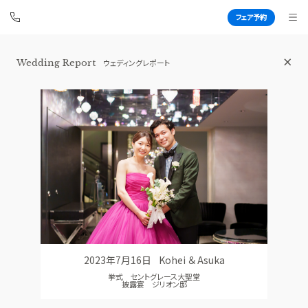
フェア予約
Wedding Report
ウェディングレポート
青山セントグレース大聖堂
BEST BRIDAL
TOP
BRIDAL FAIR
トップ
ブライダルフェア
FAIR CAMPAIGN
WEDDING REPORT
フェアキャンペーンのご案内
体験者レポート
PHOTO GALLERY
PLAN
フォトギャラリー
プラン
2023年7月16日
Kohei ＆ Asuka
CEREMONY
PARTY
挙式 セントグレース大聖堂
挙式
披露宴会場
披露宴 ジリオン邸
CUISINE
DRESS