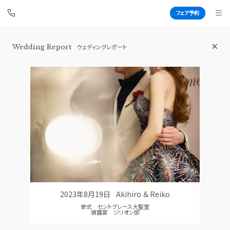
フェア予約
Wedding Report
ウェディングレポート
青山セントグレース大聖堂
BEST BRIDAL
TOP
BRIDAL FAIR
トップ
ブライダルフェア
FAIR CAMPAIGN
WEDDING REPORT
フェアキャンペーンのご案内
体験者レポート
PHOTO GALLERY
PLAN
フォトギャラリー
プラン
2023年8月19日
Akihiro ＆ Reiko
CEREMONY
PARTY
挙式 セントグレース大聖堂
挙式
披露宴会場
披露宴 ジリオン邸
CUISINE
DRESS