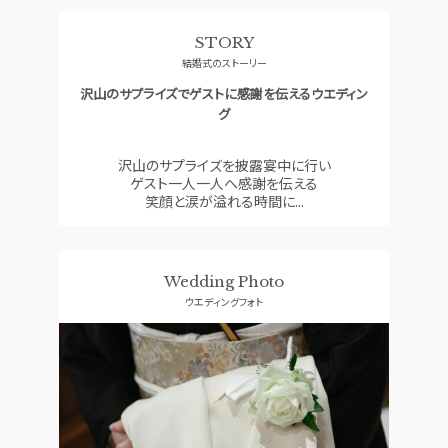
料理
ドレス
STORY
SMALL WEDDING
ACCESS
結婚式のストーリー
少人数ウエディング
アクセス
沢山のサプライズでゲストに感謝を伝えるウエディン
GUEST
QA
グ
ご列席者の皆さまへ
よくあるご質問
沢山のサプライズを披露宴中に行い
SUPPORT
ゲスト一人一人へ感謝を伝える
お手伝い
笑顔と涙が溢れる時間に...
資料請求
お問い合わせ
フェア予約
Wedding Photo
ウエディングフォト